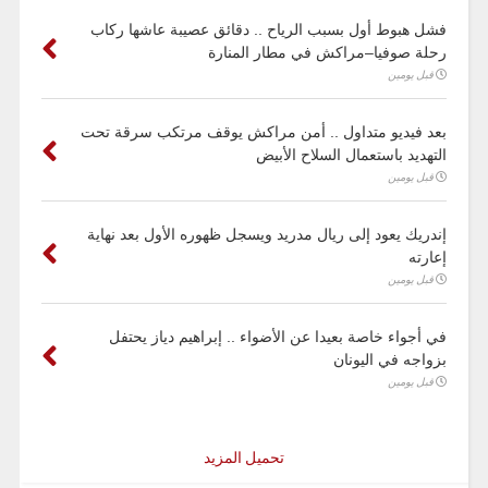
فشل هبوط أول بسبب الرياح .. دقائق عصيبة عاشها ركاب
رحلة صوفيا–مراكش في مطار المنارة
قبل يومين
بعد فيديو متداول .. أمن مراكش يوقف مرتكب سرقة تحت
التهديد باستعمال السلاح الأبيض
قبل يومين
إندريك يعود إلى ريال مدريد ويسجل ظهوره الأول بعد نهاية
إعارته
قبل يومين
في أجواء خاصة بعيدا عن الأضواء .. إبراهيم دياز يحتفل
بزواجه في اليونان
قبل يومين
تحميل المزيد