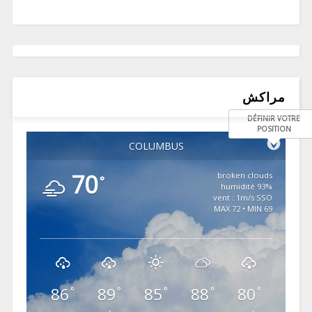
مراكش
DÉFINIR VOTRE
POSITION
COLUMBUS
70
broken clouds
°
93% humidité
vent : 1m/s SSO
MAX 72 • MIN 69
86
89
85
88
80
°
°
°
°
°