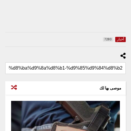
أخبار
7280
موصى بها لك