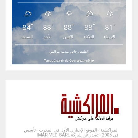
84
88
88
88
81
°
°
°
°
°
الأربعاء
الثلاثاء
الإثنين
الأحد
السبت
الطقس خاص بمدينة مراكش
Temps à partir de OpenWeatherMap
المراكشية - الموقع الإخباري الأول في المغرب - تأسس
في 2005 - تصدر عن شركة IMAR MED-SARL