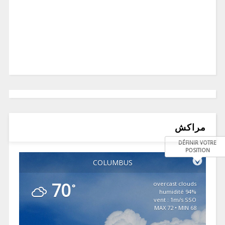
مراكش
DÉFINIR VOTRE
POSITION
COLUMBUS
70
overcast clouds
°
94% humidité
vent : 1m/s SSO
MAX 72 • MIN 68