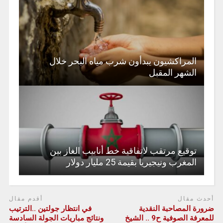
المراكشيون يبدأون شرب مياه البحر خلال
الشهر المقبل
توقيع مرتقب لاتفاقية خط أنابيب الغاز بين
المغرب ونيجيريا بقيمة 25 مليار دولار
أحدث مقال
أقدم مقال
ضرورة المصاحبة النقدية
في انتظار جولتين ..الترتيب
للمعرفة الصوفية ح9 .. الشيخ
ونتائج مباريات الجولة السادسة