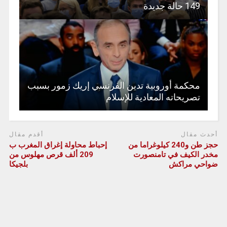
149 حالة جديدة
محكمة أوروبية تدين الفرنسي إريك زمور بسبب
تصريحاته المعادية للإسلام
أحدث مقال
أقدم مقال
حجز طن و240 كيلوغراما من
إحباط محاولة إغراق المغرب ب
مخدر الكيف في تامنصورت
209 ألف قرص مهلوس من
ضواحي مراكش
بلجيكا