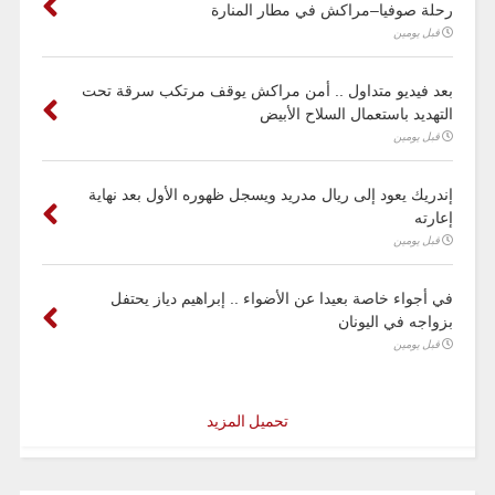
رحلة صوفيا–مراكش في مطار المنارة
قبل يومين
بعد فيديو متداول .. أمن مراكش يوقف مرتكب سرقة تحت
التهديد باستعمال السلاح الأبيض
قبل يومين
إندريك يعود إلى ريال مدريد ويسجل ظهوره الأول بعد نهاية
إعارته
قبل يومين
في أجواء خاصة بعيدا عن الأضواء .. إبراهيم دياز يحتفل
بزواجه في اليونان
قبل يومين
تحميل المزيد