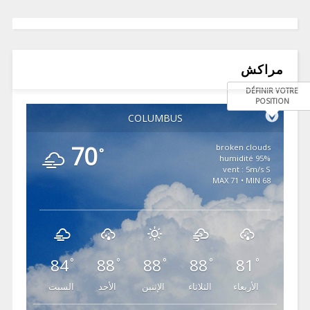
مراكش
DÉFINIR VOTRE
POSITION
COLUMBUS
70
broken clouds
°
95% humidité
vent : 5m/s S
MAX 71 • MIN 68
84
88
88
88
81
°
°
°
°
°
الأربعاء
الثلاثاء
الإثنين
الأحد
السبت