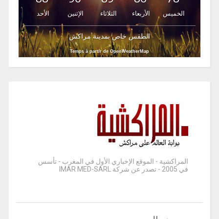
الخميس
الأربعاء
الثلاثاء
الإثنين
الأحد
الطقس خاص بمدينة مراكش
Temps à partir de OpenWeatherMap
المراكشية - الموقع الإخباري الأول في المغرب - تأسس
في 2005 - تصدر عن شركة IMAR MED-SARL