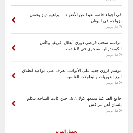
في أجواء خاصة بعيدا عن الأضواء .. إبراهيم دياز يحتفل
بزواجه في اليونان
قبل يومين
مراسم سحب قرعتي دوري أبطال إفريقيا وكأس
الكونفدرالية ستجري في 6 غشت
قبل يومين
موسم كروي جديد على الأبواب.. تعرف على مواعيد انطلاق
أبرز الدوريات والبطولات العالمية
قبل يومين
جامع الفنا كما سمعها كولان/ 5.. حين كانت الساحة تتكلم
بلسان أهل مراكش
قبل يومين
تحميل المزيد