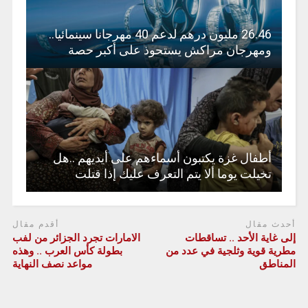
26.46 مليون درهم لدعم 40 مهرجانا سينمائيا..
ومهرجان مراكش يستحوذ على أكبر حصة
أطفال غزة يكتبون أسماءهم على أيديهم ..هل
تخيلت يوما ألا يتم التعرف عليك إذا قتلت
أحدث مقال
أقدم مقال
إلى غاية الأحد .. تساقطات
الامارات تجرد الجزائر من لفب
مطرية قوية وثلجية في عدد من
بطولة كأس العرب .. وهذه
المناطق
مواعد نصف النهاية