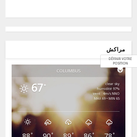
مراكش
DÉFINIR VOTRE
POSITION
COLUMBUS
67
clear sky
°
97% humidité
vent : 4m/s NNO
MAX 69 • MIN 65
88
90
89
86
78
°
°
°
°
°