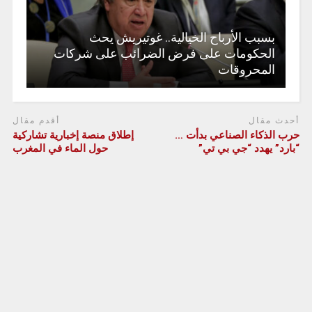
بسبب الأرباح الخيالية.. غوتيريش يحث
الحكومات على فرض الضرائب على شركات
المحروقات
أحدث مقال
أقدم مقال
حرب الذكاء الصناعي بدأت …
إطلاق منصة إخبارية تشاركية
“بارد” يهدد “جي بي تي”
حول الماء في المغرب