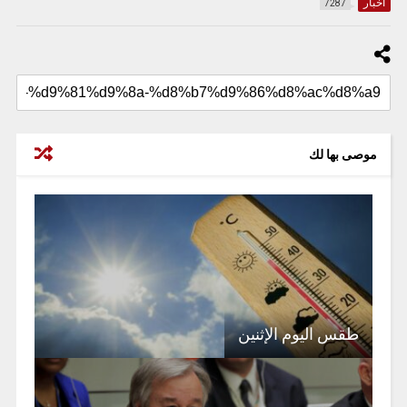
أخبار
7287
موصى بها لك
طقس اليوم الإثنين