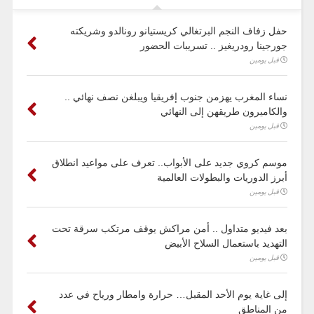
حفل زفاف النجم البرتغالي كريستيانو رونالدو وشريكته
جورجينا رودريغيز .. تسريبات الحضور
قبل يومين
نساء المغرب يهزمن جنوب إفريقيا ويبلغن نصف نهائي ..
والكاميرون طريقهن إلى النهائي
قبل يومين
موسم كروي جديد على الأبواب.. تعرف على مواعيد انطلاق
أبرز الدوريات والبطولات العالمية
قبل يومين
بعد فيديو متداول .. أمن مراكش يوقف مرتكب سرقة تحت
التهديد باستعمال السلاح الأبيض
قبل يومين
إلى غاية يوم الأحد المقبل… حرارة وامطار ورياح في عدد
من المناطق