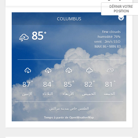
DÉFINIR VOTRE
POSITION
COLUMBUS
85
few clouds
°
76% humidité
vent : 2m/s SSO
MAX 86 • MIN 83
87
84
85
82
81
°
°
°
°
°
الجمعة
الخميس
الأربعاء
الثلاثاء
الإثنين
الطقس خاص بمدينة مراكش
Temps à partir de OpenWeatherMap