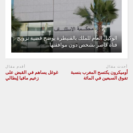
الوكيل العام للملك بالقنيطرة يوضح قضية تزويج
فتاة قاصر بشخص دون موافقتها
أحدث مقال
أقدم مقال
أوميكرون يكتسح المغرب بنسبة
غوغل يساهم في القبض على
تفوق السبعين في المائة
زعيم مافيا إيطالي