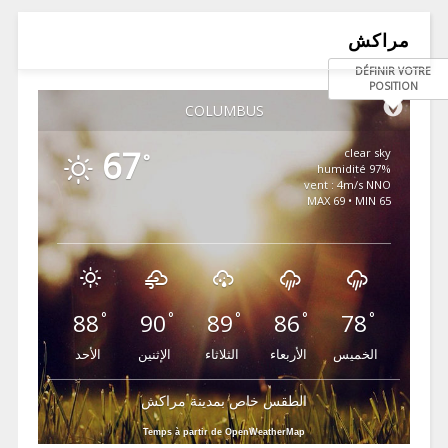
مراكش
DÉFINIR VOTRE
POSITION
COLUMBUS
67
clear sky
°
97% humidité
vent : 4m/s NNO
MAX 69 • MIN 65
88
90
89
86
78
°
°
°
°
°
الخميس
الأربعاء
الثلاثاء
الإثنين
الأحد
الطقس خاص بمدينة مراكش
Temps à partir de OpenWeatherMap