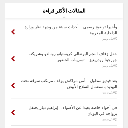
المقالات الأكثر قراءة
وأخيرا توضيح رسمي .. أحداث سبتة من وجهة نظر وزارة
الداخلية المغربية
قبل يومين
حفل زفاف النجم البرتغالي كريستيانو رونالدو وشريكته
جورجينا رودريغيز .. تسريبات الحضور
قبل يومين
بعد فيديو متداول .. أمن مراكش يوقف مرتكب سرقة تحت
التهديد باستعمال السلاح الأبيض
قبل يومين
في أجواء خاصة بعيدا عن الأضواء .. إبراهيم دياز يحتفل
بزواجه في اليونان
قبل يومين