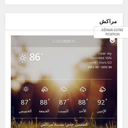
مراكش
DÉFINIR VOTRE
POSITION
COLUMBUS
86
clear sky
°
55% humidité
vent : 1m/s SO
MAX 88 • MIN 84
87
88
87
88
92
°
°
°
°
°
الإثنين
الأحد
السبت
الجمعة
الخميس
الطقس خاص بمدينة مراكش