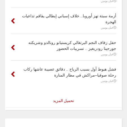
قبل يومين
أزمة سبتة تهز أوروبا.. خلاف إسباني إيطالي يفاقم تداعيات
الهجرة
قبل يومين
حفل زفاف النجم البرتغالي كريستيانو رونالدو وشريكته
جورجينا رودريغيز .. تسريبات الحضور
قبل يومين
فشل هبوط أول بسبب الرياح .. دقائق عصيبة عاشها ركاب
رحلة صوفيا–مراكش في مطار المنارة
قبل يومين
تحميل المزيد