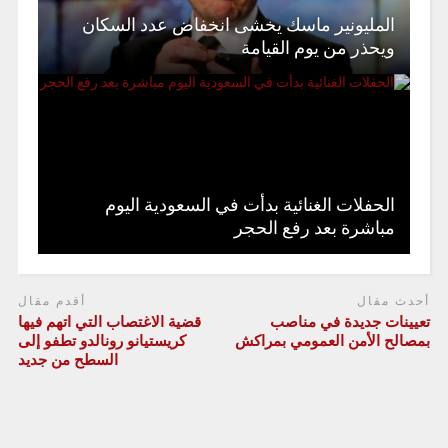
المليونير ماسك يخشى انخفاض عدد السكان
ويحذر من يوم القيامة
الحفلات الغنائية بدأت في السعودية اليوم
مباشرة بعد رفع الحجر
أحدث مقال
أقدم مقال
تعيينات جديدة في مناصب
قضية الاغتصاب التي اتهم فيها
بمصالح الأمن العمومي بمراكش
كريستيانو رونالدو تطفو إلى
السطح من جديد