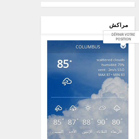
مراكش
DÉFINIR VOTRE
POSITION
COLUMBUS
85
scattered clouds
°
75% humidité
vent : 2m/s SSO
MAX 87 • MIN 83
85
87
88
90
80
°
°
°
°
°
الأربعاء
الثلاثاء
الإثنين
الأحد
السبت