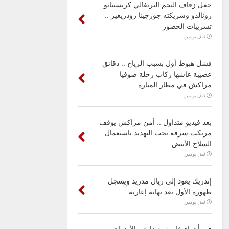
حفل زفاف النجم البرتغالي كريستيانو
رونالدو وشريكته جورجينا رودريغيز ..
تسريبات الحضور
قبل يومين
فشل هبوط أول بسبب الرياح .. دقائق
عصيبة عاشها ركاب رحلة صوفيا–
مراكش في مطار المنارة
قبل يومين
بعد فيديو متداول .. أمن مراكش يوقف
مرتكب سرقة تحت التهديد باستعمال
السلاح الأبيض
قبل يومين
إندريك يعود إلى ريال مدريد ويسجل
ظهوره الأول بعد نهاية إعارته
قبل يومين
في أجواء خاصة بعيدا عن الأضواء ..