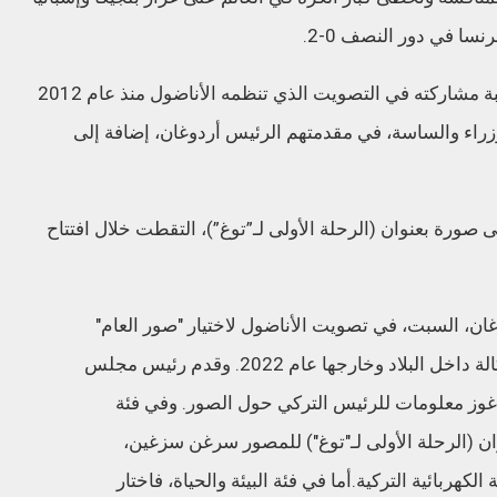
سا في دور النصف 0-2.
اختيار الرئيس أردوغان لهذه الصورة جاء بمناسبة مشاركته في التصويت الذي تنظمه الأناضول منذ عام 2012
زراء والساسة، في مقدمتهم الرئيس أردوغان، إضافة إلى
ى صورة بعنوان (الرحلة الأولى لـ”توغ”)، التقطت خلال افتتاح