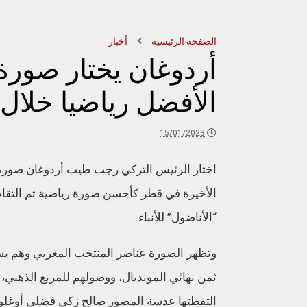
الصفحة الرئيسية
أخبار
أردوغان يختار صور
الأفضل رياضيا خلال عام
15/01/2023
اختار الرئيس التركي رجب طيب أردوغان صورة
الأخيرة في قطر كأحسن صورة رياضية تم التقا
“الأناضول” للأنباء.
وتظهر الصورة عناصر المنتخب المغربي وهم يسج
ثمن نهائي المونديال، ووصولهم للمربع الذهبي،
التقطتها عدسة المصور صالح زكي فضلي أوغلو.