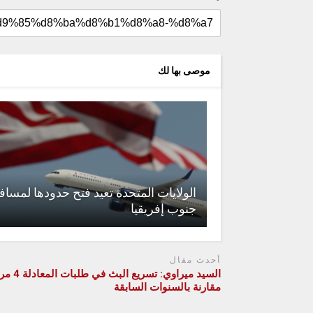
موصى بها لك
الولايات المتحدة تعيد فتح حدودها لمسا
جنوب إفريقيا
أحدث مقال
السيد ميراوي: تسريع البث 
مقارنة بالسنوات السابقة