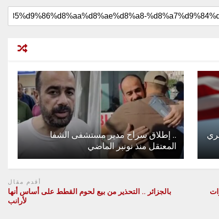
فري
.. إطلاق سراح مدير مستشفى الشفا
المعتقل منذ نونبر الماضي
أقدم مقال
في طلبات المعادلة 4 مرات
بالجزائر .. التحذير من بيع لحوم القطط على أساس أنها
لأرانب