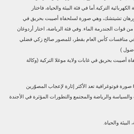
 أصيبت بحريق في غابات ولاية موغلا التركية (وكالة
جدير بالذكر أنه يتم اختيار صور العام من بين 85 صورة فوتوغرافية تعد الأكثر إثارة لإعجاب المصوّرين
والسياسة والرياضة والمجتمع والتطورات المؤثرة في الأجندة