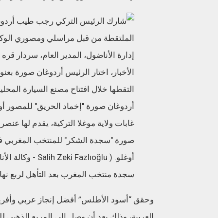
سجدة منتخب المغرب بعد التأهل لربع نهائ
وحقق “أسود الأطلس” أفضل إنجاز عربي وأفريقي
العربية، وذلك بعد أن وصل إلى المربع الذهبي لل