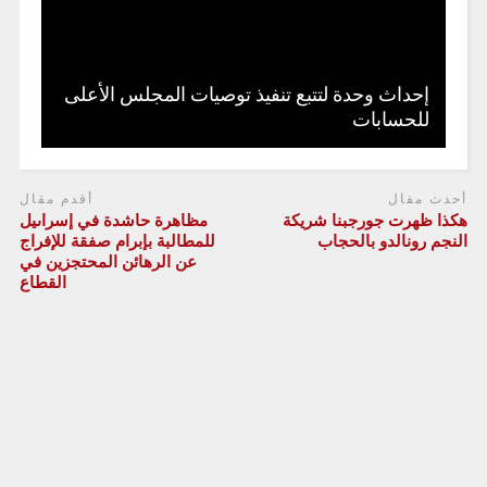
إحداث وحدة لتتبع تنفيذ توصيات المجلس الأعلى
للحسابات
أحدث مقال
أقدم مقال
هكذا ظهرت جورجبنا شريكة
مظاهرة حاشدة في إسراىيل
النجم رونالدو بالحجاب
للمطالبة بإبرام صفقة للإفراج
عن الرهائن المحتجزين في
القطاع