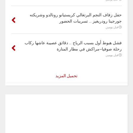
حفل زفاف النجم البرتغالي كريستيانو رونالدو وشريكته
جورجينا رودريغيز .. تسريبات الحضور
قبل يومين
فشل هبوط أول بسبب الرياح .. دقائق عصيبة عاشها ركاب
رحلة صوفيا–مراكش في مطار المنارة
قبل يومين
تحميل المزيد