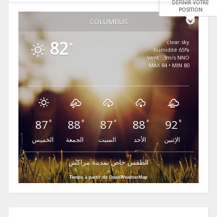
DÉFINIR VOTRE
POSITION
COLUMBUS
82
clear sky
°
65% humidité
vent : 3m/s NNO
MAX 84 • MIN 80
87
88
87
88
92
°
°
°
°
°
الإثنين
الأحد
السبت
الجمعة
الخميس
الطقس خاص بمدينة مراكش
Temps à partir de OpenWeatherMap