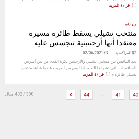
[...]
قراءة المزيد
منوعات
منتخب تشيلي يسقط طائرة مسيرة
معتقدا أنها أرجنتينية تتجسس عليه
المراكشية
02/06/2021
يعد التنافس بين منتخبي تشيلي والأرجنتين لكرة القدم من بين أشرس
المنافسات التي تشهدها اللعبة. لذا ليس من الغريب عندما شاهد منتخب
تشيلي طائرة م [...]
قراءة المزيد
…
‫
390
/ 432 مقال
44
41
40