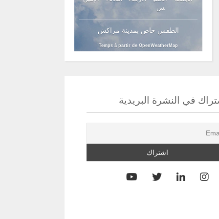
س
الطقس خاص بمدينة مراكش
Temps à partir de OpenWeatherMap
راك في النشرة البريدية