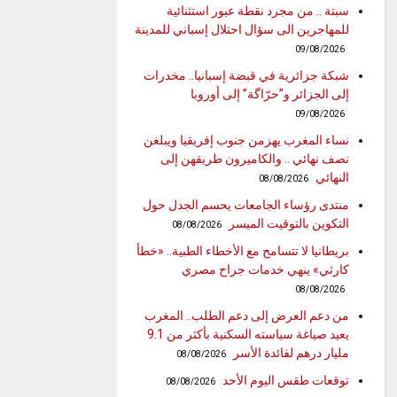
سبتة .. من مجرد نقطة عبور استثنائية
للمهاجرين الى سؤال احتلال إسباني للمدينة
09/08/2026
شبكة جزائرية في قبضة إسبانيا.. مخدرات
إلى الجزائر و”حرّاگة” إلى أوروبا
09/08/2026
نساء المغرب يهزمن جنوب إفريقيا ويبلغن
نصف نهائي .. والكاميرون طريقهن إلى
النهائي
08/08/2026
منتدى رؤساء الجامعات يحسم الجدل حول
التكوين بالتوقيت الميسر
08/08/2026
بريطانيا لا تتسامح مع الأخطاء الطبية.. «خطأ
كارثي» ينهي خدمات جراح مصري
08/08/2026
من دعم العرض إلى دعم الطلب.. المغرب
يعيد صياغة سياسته السكنية بأكثر من 9.1
مليار درهم لفائدة الأسر
08/08/2026
توقعات طقس اليوم الأحد
08/08/2026