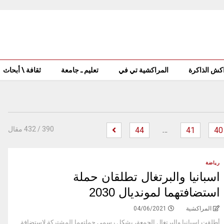
كش الذاكرة
المراكشية تي في
تعليم ـ جامعة
ثقافة \ أبحاث
…
‫
390
/ 432 مقال
44
41
40
رياضة
اسبانيا والبرتغال تطلقان حملة
استضافتهما لمونديال 2030
المراكشية
04/06/2021
أطلقت إسبانيا والبرتغال الجمعة، بشكل رسمي حملتهما المشتركة لاستضافة