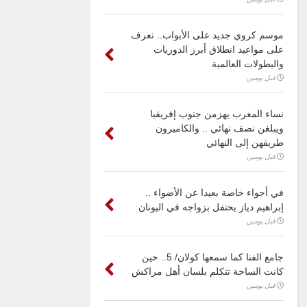
موسم كروي جديد على الأبواب.. تعرف
على مواعيد انطلاق أبرز الدوريات
والبطولات العالمية
قبل يومين
نساء المغرب يهزمن جنوب إفريقيا
ويبلغن نصف نهائي .. والكاميرون
طريقهن إلى النهائي
قبل يومين
في أجواء خاصة بعيدا عن الأضواء ..
إبراهيم دياز يحتفل بزواجه في اليونان
قبل يومين
جامع الفنا كما سمعها كولان/ 5.. حين
كانت الساحة تتكلم بلسان أهل مراكش
قبل يومين