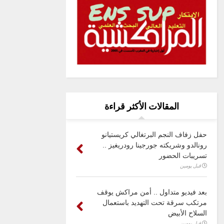
المقالات الأكثر قراءة
حفل زفاف النجم البرتغالي كريستيانو
رونالدو وشريكته جورجينا رودريغيز ..
تسريبات الحضور
قبل يومين
بعد فيديو متداول .. أمن مراكش يوقف
مرتكب سرقة تحت التهديد باستعمال
السلاح الأبيض
قبل يومين