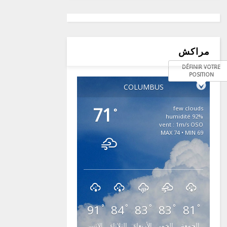
مراكش
DÉFINIR VOTRE
POSITION
COLUMBUS
71
few clouds
°
92% humidité
vent : 1m/s OSO
MAX 74 • MIN 69
91
84
83
83
81
°
°
°
°
°
الجمعة
الخمي
الأربعاء
الثلاثاء
الإثنين