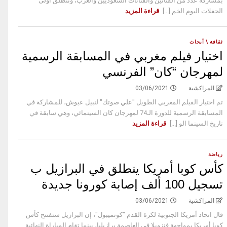
بمشاركة عدد من الفنانين والفنانات السعوديين والعرب، وتنطلق أولى
الحفلات اليوم الخم [...]
قراءة المزيد
ثقافة \ أبحاث
اختيار فيلم مغربي في المسابقة الرسمية
لمهرجان “كان” الفرنسي
المراكشية
03/06/2021
تم اختيار الفيلم المغربي الطويل "علي صوتك" لنبيل عيوش، للمشاركة في
المسابقة الرسمية للدورة الـ74 لمهرجان كان السينمائي، وهي سابقة في
تاريخ السينما الو [...]
قراءة المزيد
رياضة
كأس كوبا أمريكا ينطلق في البرازيل ب
تسجيل 100 ألف إصابة كورونا جديدة
المراكشية
03/06/2021
قال اتحاد أمريكا الجنوبية لكرة القدم "كونميبول"، إن البرازيل ستفتتح كأس
كوبا أمريكا بمواجهة فنزويلا في العاصمة برازيليا، بينما تقام المباراة النهائية