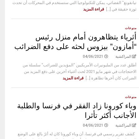
تيانقونغ" الفضائي، يمكن للتكنولوجيا التي ستستخدم في المحركات أن تحدث
ثورة حقيقة في [...]
قراءة المزيد
منوعات
أثرياء يتظاهرون أمام منزل رئيس
“أمازون” بيزوس لحثه على دفع الضرائب
المراكشية
04/06/2021
أطلق عدد من المليونيرات الأمريكيين "المؤيدين للضرائب" سلسلة من
الاحتجاجات في شهر مايو 2021 لحث أغنياء آخرين على دفع المزيد من
الضرائب كان آخرها تظاهرة [...]
قراءة المزيد
منوعات
وباء كورونا زاد الفقر في فرنسا والطلبة
الأجانب أكثر تأثرا
المراكشية
04/06/2021
كشف تقرير رسمي في فرنسا، أن وباء كورونا كان له أثرٌ بالغ على الوضع