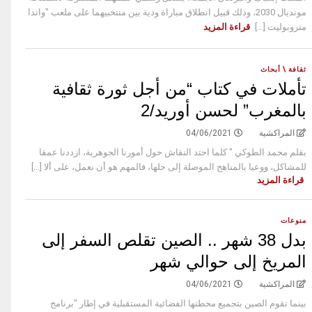
مونديال 2030، وذلك قبيل انطلاق مباراة ودية بين منتخبيهما على ملعب "واندا
متروبوليت [...]
قراءة المزيد
ثقافة \ أبحاث
تأملات في كتاب “من أجل ثورة ثقافية
بالمغرب” لحسن أوريد/2
المراكشية
04/06/2021
بقلم محمد الطوكي " كلما احتد النقاش حول أمورنا الجوهرية، ازددنا عمقا
للمشاكل، ووعيا بالمناهج الموصلة إلى حلها، فالمهم هو أن نعمل، على ألا [...]
قراءة المزيد
منوعات
بدل 38 شهر .. الصين تقلص السفر إلى
المريخ إلى حوالي شهر
المراكشية
04/06/2021
بينما تقوم الصين بتجميع محطتها الفضائية المستقبلية في إطار "برنامج