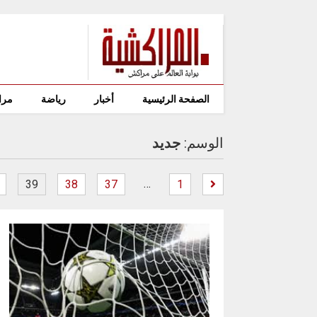
الصفحة الرئيسية
أخبار
رياضة
مرا
الوسم:
جديد
…
39
38
37
1