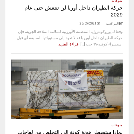
منوعات
حركة الطيران داخل أوربا لن تنتعش حتى عام
2029
المراكشية
26/05/2021
وفقا لـ يوروكونترول، المنظمة الأوروبية لسلامة الملاحة الجوية، فإن
حركة الطيران داخل أوروبا قد لا تعود إلى مستوياتها السابقة أي فبل
استشراء كوفيد-19 حت [...]
قراءة المزيد
منوعات
لماذا ستضطر هونغ كونغ إلى التخلص من لقاحات