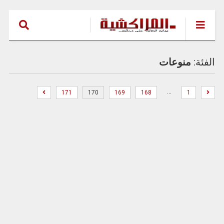
الفئة:
منوعات
…
171
170
169
168
1