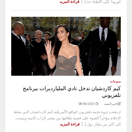
كورونا. لكن الأطباء حذ [...]
قراءة المزيد
منوعات
كيم كاردشيان تدخل نادي المليارديرات ببرنامج
تلفزيوني
المراكشية
08/04/2021
ارتفعت ثروة نجمة تلفزيون الواقع الأمريكية كيم كارداشيان التي سلط
الإعلام مؤخراً الضوء على قضية طلاقها من مغني الراب كانييه ويست،
إلى أكثر من مليار دول [...]
قراءة المزيد