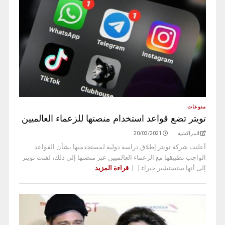
منوعات
تويتر تضع قواعد استخدام منصتها للزعماء العالميين
المراكشية
20/03/2021
أعلنت شركة تويتر إطلاق دراسة دولية لمستخدميها بشأن القواعد
الواجب تطبيقها مع الزعماء العالميين عبر منصتها إلى ذلك، لفتت تويتر
إلى أنها ستستشير خبراء [...]
قراءة المزيد