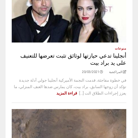
منوعات
أنجلينا تدعي حيازتها لوثائق تثبت تعرضها للتعنيف
على يد براد بيت
المراكشية
20/03/2021
في خطوة مفاجئة، قدمت النجمة الأميركية أنجلينا جولي أدلة جديدة
تؤكد أن زوجها السابق، براد بيت، كان يمارس ضدها العنف المنزلي، ما
يعزز إجراءات الطلاق الت [...]
قراءة المزيد