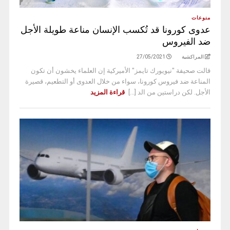
منوعات
عدوى كورونا قد تُكسب الإنسان مناعة طويلة الأجل
ضد الفيروس
المراكشية
27/05/2021
قالت صحيفة "نيويورك تايمز" الأميركية إن العلماء يخشون أن تكون
المناعة ضد فيروس كورونا، سواء من خلال العدوى أو التطعيم، قصيرة
الأجل. لكن دراستين من الد [...]
قراءة المزيد