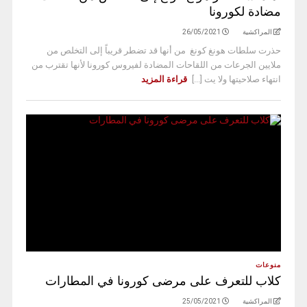
مضادة لكورونا
المراكشية
26/05/2021
حذرت سلطات هونغ كونغ من أنها قد تضطر قريباً إلى التخلص من
ملايين الجرعات من اللقاحات المضادة لفيروس كورونا لأنها تقترب من
انتهاء صلاحيتها ولا يت [...]
قراءة المزيد
منوعات
كلاب للتعرف على مرضى كورونا في المطارات
المراكشية
25/05/2021