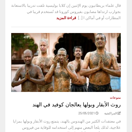
قال علماء بريطانيون يوم الإثنين إن كلابا بوليسية تلقت تدريبا بالاستعانة
بجوارب ارتداها مصابون بفيروس كورونا قد تُستخدم قريبا في
المطارات أو في أماكن ا [...]
قراءة المزيد
منوعات
روث الأبقار وبولها يعالجان كوفيد في الهند
المراكشية
25/05/2021
في معتقدات الكثير من الهندوس بالهند، يتمتع روث الأبقار وبولها بمزايا
علاجية، لذلك يلجأ البعض منهم إلى استخدامه للوقاية من فيروس