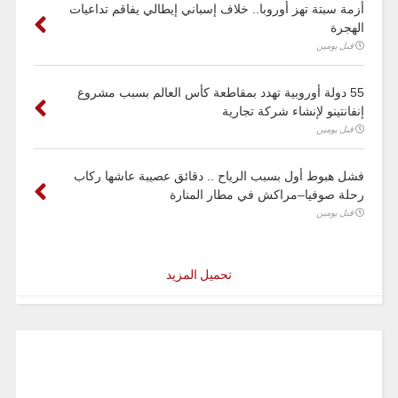
أزمة سبتة تهز أوروبا.. خلاف إسباني إيطالي يفاقم تداعيات
الهجرة
قبل يومين
55 دولة أوروبية تهدد بمقاطعة كأس العالم بسبب مشروع
إنفانتينو لإنشاء شركة تجارية
قبل يومين
فشل هبوط أول بسبب الرياح .. دقائق عصيبة عاشها ركاب
رحلة صوفيا–مراكش في مطار المنارة
قبل يومين
تحميل المزيد