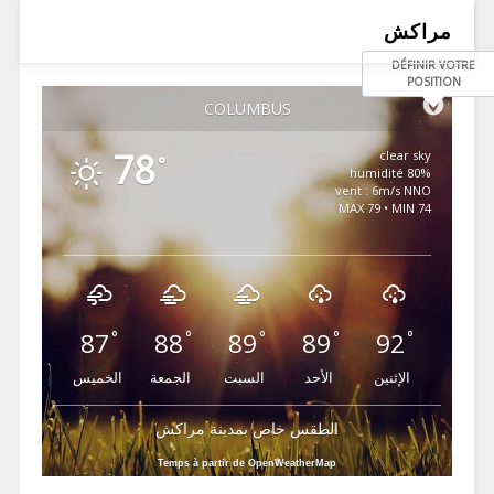
مراكش
DÉFINIR VOTRE
POSITION
COLUMBUS
78
clear sky
°
80% humidité
vent : 6m/s NNO
MAX 79 • MIN 74
87
88
89
89
92
°
°
°
°
°
الإثنين
الأحد
السبت
الجمعة
الخميس
الطقس خاص بمدينة مراكش
Temps à partir de OpenWeatherMap