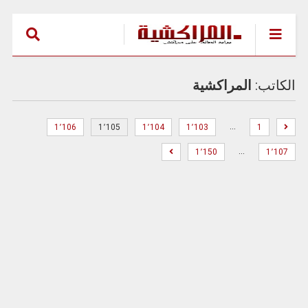
الكاتب:
المراكشية
…
1٬106
1٬105
1٬104
1٬103
1
…
1٬150
1٬107