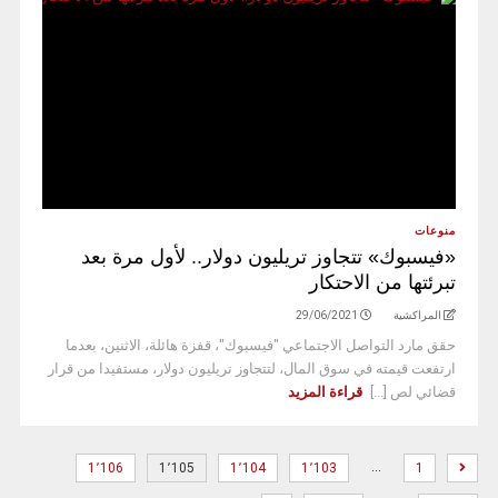
منوعات
«فيسبوك» تتجاوز تريليون دولار.. لأول مرة بعد
تبرئتها من الاحتكار
المراكشية
29/06/2021
حقق مارد التواصل الاجتماعي "فيسبوك"، قفزة هائلة، الاثنين، بعدما
ارتفعت قيمته في سوق المال، لتتجاوز تريليون دولار، مستفيدا من قرار
قضائي لص [...]
قراءة المزيد
…
1٬106
1٬105
1٬104
1٬103
1