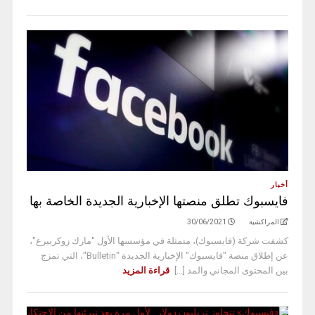
أخبار
فايسبوك تطلق منصتها الإخبارية الجديدة الخاصة بها
المراكشية
30/06/2021
كشفت شركة (فايسبوك)، متمثلة في مؤسسها الأول "مارك زوكربيرغ"،
عن إطلاق منصة "فايسبوك" الإخبارية الجديدة "Bulletin"، التي تمزج
بين المحتوى المجاني والمد [...]
قراءة المزيد