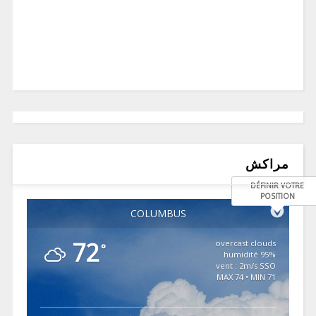
مراكش
DÉFINIR VOTRE
POSITION
COLUMBUS
72
overcast clouds
°
95% humidité
vent : 2m/s SSO
MAX 74 • MIN 71