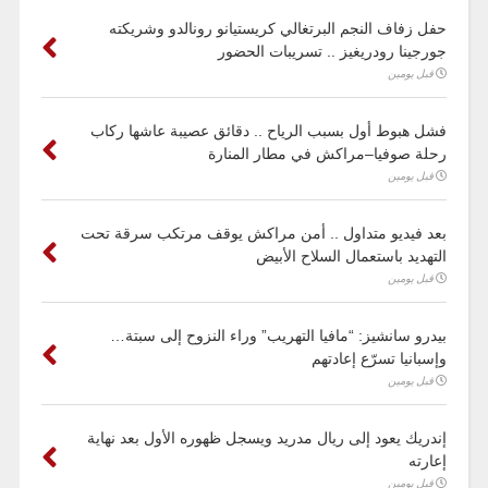
حفل زفاف النجم البرتغالي كريستيانو رونالدو وشريكته
جورجينا رودريغيز .. تسريبات الحضور
قبل يومين
فشل هبوط أول بسبب الرياح .. دقائق عصيبة عاشها ركاب
رحلة صوفيا–مراكش في مطار المنارة
قبل يومين
بعد فيديو متداول .. أمن مراكش يوقف مرتكب سرقة تحت
التهديد باستعمال السلاح الأبيض
قبل يومين
بيدرو سانشيز: “مافيا التهريب” وراء النزوح إلى سبتة…
وإسبانيا تسرّع إعادتهم
قبل يومين
إندريك يعود إلى ريال مدريد ويسجل ظهوره الأول بعد نهاية
إعارته
قبل يومين