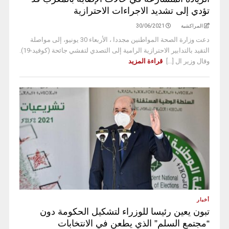
تؤدي إلى تشديد الاجراءات الاحترازية
المراكشية
30/06/2021
دعت وزارة الصحة المواطنين مجددا ، الأربعاء 30 يونيو، إلى مواصلة
التقيد بالتدابير الاحترازية الرامية إلى التصدي لتفشي جائحة (كوفيد-19).
وقال وزير ال [...]
قراءة المزيد
أخبار
تبون يعين رئيسا للوزراء لتشكيل الحكومة دون
“مجتمع السلم” الذي يطعن في الانتخابات