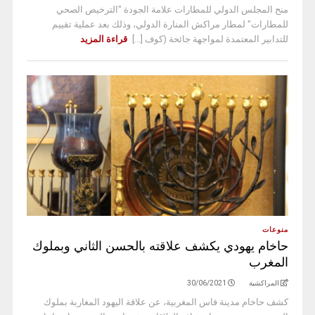
منح المجلس الدولي للمطارات علامة الجودة "الترخيص الصحي
للمطارات" لمطار مراكش المنارة الدولي، وذلك بعد عملية تقييم
للتدابير المعتمدة لمواجهة جائحة (كوف [...]
قراءة المزيد
منوعات
حاخام يهودي يكشف علاقته بالحسن الثاني وبملوك
المغرب
المراكشية
30/06/2021
كشف حاخام مدينة فاس المغربية، عن علاقة اليهود المغاربة بملوك