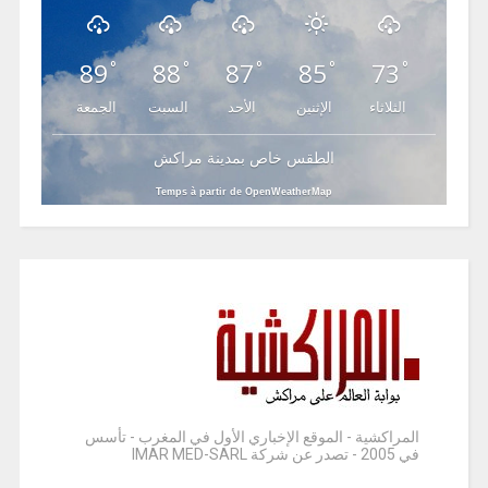
89
88
87
85
73
°
°
°
°
°
الثلاثاء
الإثنين
الأحد
السبت
الجمعة
الطقس خاص بمدينة مراكش
Temps à partir de OpenWeatherMap
المراكشية - الموقع الإخباري الأول في المغرب - تأسس
في 2005 - تصدر عن شركة IMAR MED-SARL