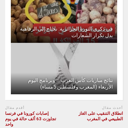
في ذكرى الثورة الجزائرية: نحتاج إلى الرفاهية
بدل تكرار الشعارات
نتائج مباريات كأس العرب … وبرنامج اليوم
الأربعاء (المغرب وفلسطين 5مساء)
أحدث مقال
أقدم مقال
انطلاق التنقيب على الغاز
إصابات كورونا في فرنسا
الطبيعي في المغرب
تجاوزت 63 ألف حالة في يوم
واحد