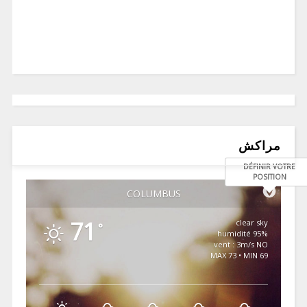
مراكش
DÉFINIR VOTRE
POSITION
COLUMBUS
71
clear sky
°
95% humidité
vent : 3m/s NO
MAX 73 • MIN 69