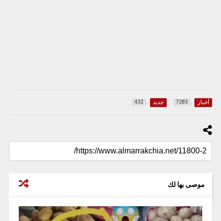
أخبار
جديد
432
7283
موصى بها لك