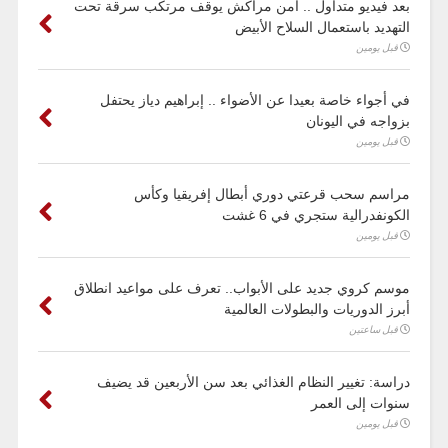
بعد فيديو متداول .. أمن مراكش يوقف مرتكب سرقة تحت
التهديد باستعمال السلاح الأبيض
قبل يومين
في أجواء خاصة بعيدا عن الأضواء .. إبراهيم دياز يحتفل
بزواجه في اليونان
قبل يومين
مراسم سحب قرعتي دوري أبطال إفريقيا وكأس
الكونفدرالية ستجري في 6 غشت
قبل يومين
موسم كروي جديد على الأبواب.. تعرف على مواعيد انطلاق
أبرز الدوريات والبطولات العالمية
قبل ساعتين
دراسة: تغيير النظام الغذائي بعد سن الأربعين قد يضيف
سنوات إلى العمر
قبل يومين