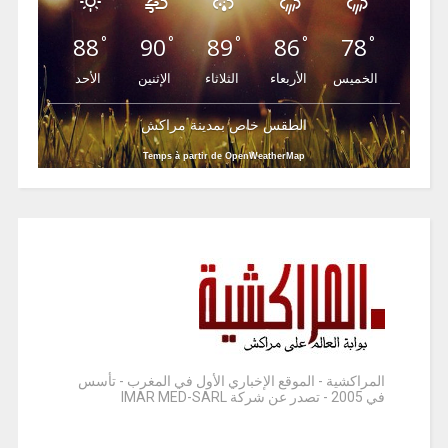
88
90
89
86
78
°
°
°
°
°
الخميس
الأربعاء
الثلاثاء
الإثنين
الأحد
الطقس خاص بمدينة مراكش
Temps à partir de OpenWeatherMap
المراكشية - الموقع الإخباري الأول في المغرب - تأسس
في 2005 - تصدر عن شركة IMAR MED-SARL