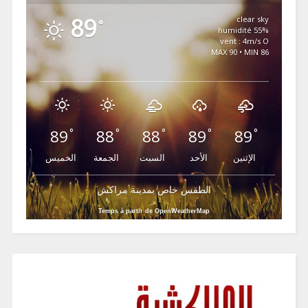
89
clear sky
°
55% humidité
vent : 4m/s O
MAX 90 • MIN 86
89
88
88
89
89
°
°
°
°
°
الإثنين
الأحد
السبت
الجمعة
الخميس
الطقس خاص بمدينة مراكش
Temps à partir de OpenWeatherMap