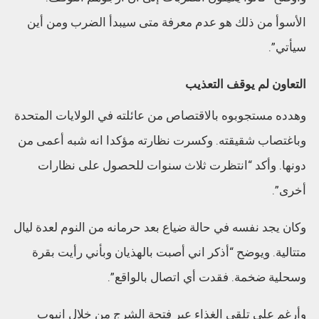
الأسوأ من ذلك هو عدم معرفة متى سيبدأ الضرب ومن أين
سيأتي”.
التعاون لم يوقف التعذيب
وهدده مستجوبوه بالاقتصاص من عائلته في الولايات المتحدة
وباغتصاب شقيقته. وكسرت نظارته مؤكدا انه شبه أعمى من
دونها. وأكد “انتظرت ثلاث سنوات للحصول على نظارات
أخرى”.
وكان يجد نفسه في حالة ضياع بعد حرمانه من النوم لعدة ليال
متتالية. ويوضح “أذكر اني أصبت بالهذيان وبأني رأيت بقرة
وسحلية ضخمة. فقدت أي اتصال بالواقع”.
وأرغم على تلقي الغذاء عبر فتحة الشرج من خلال انبوب