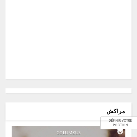
مراكش
DÉFINIR VOTRE
POSITION
COLUMBUS