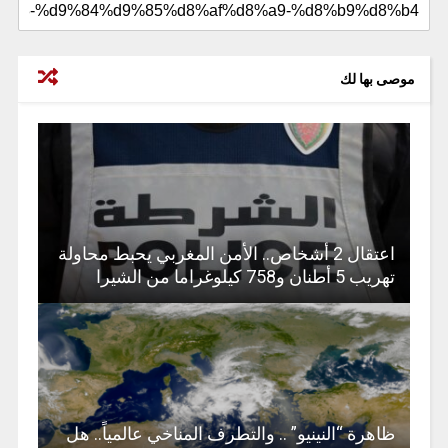
موصى بها لك
اعتقال 2 أشخاص.. الأمن المغربي يحبط محاولة
تهريب 5 أطنان و758 كيلوغراما من الشيرا
ظاهرة “النينيو” .. والتطرف المناخي عالمياً.. هل