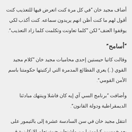
أضاف مجيد خان “في كل مرة كنت اتعرض فيها للتعذيب كنت
أقول لهم ما كنت أظن انهم يريدون سماعه. كنت أكذب لكي
يوقفوا العنف” لكن “كلما تعاونت وتكلمت كلما زاد التعذيب”.
“أسامح”
وقالت كاتيا حيستين إحدى محاميات مجيد خان “كلام مجيد
القوي (..) يعري الفظائع المدمرة التي اركتبتها حكومتنا باسم
الأمن القومي”.
وأضافت “برنامج السي آي إيه كان فاشلا وينتهك مبادئنا
الديمقراطية ودولة القانون”.
انتقل مجيد خان في سن السادسة عشرة إلى بالتيمور على
بعد خمسين كيلومترا من واشنطن حيث تعلم الانكليزية في