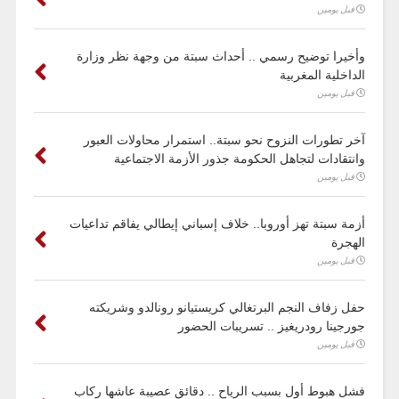
قبل يومين
وأخيرا توضيح رسمي .. أحداث سبتة من وجهة نظر وزارة
الداخلية المغربية
قبل يومين
آخر تطورات النزوح نحو سبتة.. استمرار محاولات العبور
وانتقادات لتجاهل الحكومة جذور الأزمة الاجتماعية
قبل يومين
أزمة سبتة تهز أوروبا.. خلاف إسباني إيطالي يفاقم تداعيات
الهجرة
قبل يومين
حفل زفاف النجم البرتغالي كريستيانو رونالدو وشريكته
جورجينا رودريغيز .. تسريبات الحضور
قبل يومين
فشل هبوط أول بسبب الرياح .. دقائق عصيبة عاشها ركاب