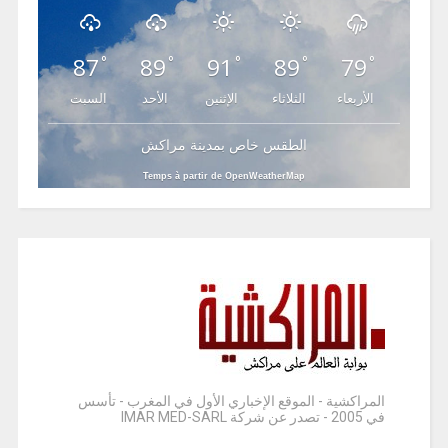
87
89
91
89
79
°
°
°
°
°
الأربعاء
الثلاثاء
الإثنين
الأحد
السبت
الطقس خاص بمدينة مراكش
Temps à partir de OpenWeatherMap
المراكشية - الموقع الإخباري الأول في المغرب - تأسس
في 2005 - تصدر عن شركة IMAR MED-SARL