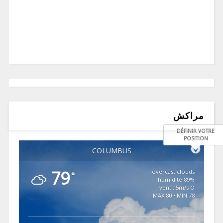
مراكش
DÉFINIR VOTRE
POSITION
COLUMBUS
79
overcast clouds
°
89% humidité
vent : 5m/s O
MAX 80 • MIN 78