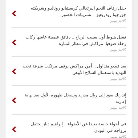
حفل زفاف النجم البرتغالي كريستيانو رونالدو وشريكته
جورجينا رودريغيز .. تسريبات الحضور
قبل يومين
فشل هبوط أول بسبب الرياح .. دقائق عصيبة عاشها ركاب
رحلة صوفيا–مراكش في مطار المنارة
قبل يومين
بعد فيديو متداول .. أمن مراكش يوقف مرتكب سرقة تحت
التهديد باستعمال السلاح الأبيض
قبل يومين
إندريك يعود إلى ريال مدريد ويسجل ظهوره الأول بعد نهاية
إعارته
قبل يومين
في أجواء خاصة بعيدا عن الأضواء .. إبراهيم دياز يحتفل
بزواجه في اليونان
قبل يومين