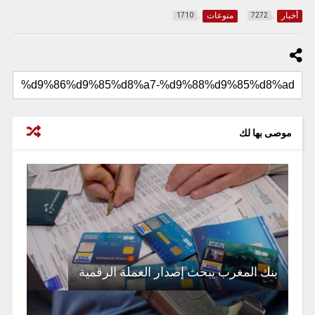
أخبار
منوعات
1710
7272
موصى بها لك
بنك المغرب يبحث إصدار العملة الرقمية