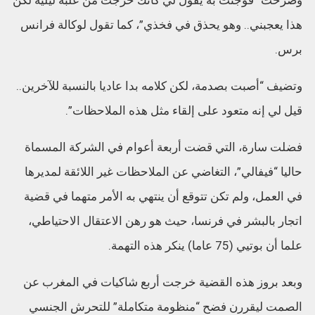
وصرحت “فوجئت به يقول لي كأنك خرجت من علبة ليلية لكن
هذا يعجبني.. وهو يحذق في فخذي”، كما تقول لوكالة فرانس
برس.
وتضيف “أصبت بصدمة، لكن كلامه بدا عاديا بالنسبة للآخرين..
قيل لي إنه متعود على إلقاء مثل هذه الملاحظات”.
فضلت سارة، التي قضت أربعة أعوام في الشركة المسماة
حاليا “فيفالي”، التغاضي عن الملاحظات غير اللائقة لمديرها
في العمل، ولم تكن تتوقع أن ينتهي به الأمر متهما في قضية
اتجار بالبشر في فرنسا، حيث هو رهن الاعتقال الاحتياطي،
علما أن بوتيي (75 عاما) ينكر هذه التهمة.
وبعد بروز هذه القضية خرجت أربع شاكيات في المغرب عن
الصمت ليقررن فضح “منظومة متكاملة” للتحرش الجنسي