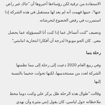
الاستفادة من ترقية لكن رؤساءها أخبروها أن “جاك غير راض
عنها”، حينها فهمت أنه لم يعد لها مستقبل في هذه الشركة إذا
استمررت في رفض الخضوع لتحرشاته.
وتضيف “كنت أتساءل عما إذا كنت أنا المسؤولة عما يحصل
معي.. كان الجو موبوءا لدرجة أن أفكارا انتحارية انتابتني”.
رحلة بنما
وفي ربيع العام 2020 دعيت إلى رحلة إلى بنما نظمتها
الشركة لعدد من مستخدميها، لكنها تحولت جحيما بالنسبة
إليها.
وقالت “طوال هذه الرحلة ظل يركز علي وكنت دوما محط
ملاحظاته حول لباسي، كان يقول إنني مثيرة وأن نهدي