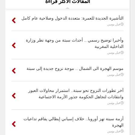
المقالات الأكثر قراءة
التأشيرة الجديدة للعمرة: متعددة الدخول وصلاحية عام كامل
قبل يومين
وأخيرا توضيح رسمي .. أحداث سبتة من وجهة نظر وزارة
الداخلية المغربية
قبل يومين
موسم الهجرة الى الشمال .. موجة نزوح جديدة إلى سبتة
قبل يومين
آخر تطورات النزوح نحو سبتة.. استمرار محاولات العبور
وانتقادات لتجاهل الحكومة جذور الأزمة الاجتماعية
قبل يومين
أزمة سبتة تهز أوروبا.. خلاف إسباني إيطالي يفاقم تداعيات
الهجرة
قبل يومين