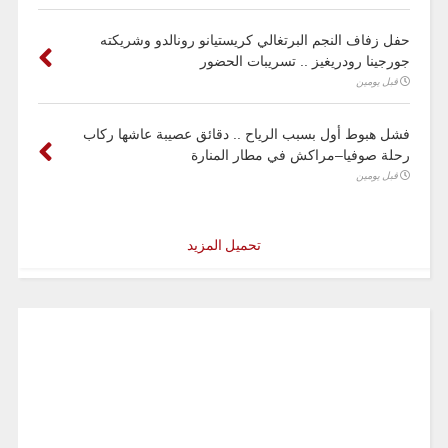
حفل زفاف النجم البرتغالي كريستيانو رونالدو وشريكته
جورجينا رودريغيز .. تسريبات الحضور
قبل يومين
فشل هبوط أول بسبب الرياح .. دقائق عصيبة عاشها ركاب
رحلة صوفيا–مراكش في مطار المنارة
قبل يومين
تحميل المزيد