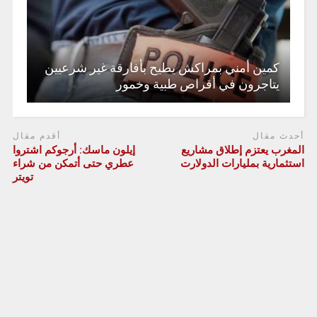
كمين أمني بمراكش يطيح بأفارقة غير شرعيين
يتاجرون في أقراص طبية وخمور
أحدث مقال
أقدم مقال
المغرب يعتزم إطلاق مشاريع
إيلون ماسك: أرجوكم اشتروا
استثمارية بمليارات الدولارت
عطري حتى أتمكن من شراء
تويتر