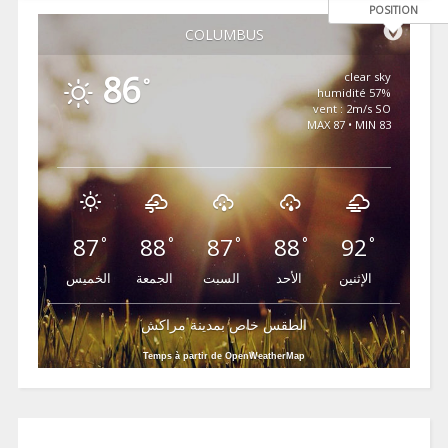
POSITION
COLUMBUS
86
clear sky
°
57% humidité
vent : 2m/s SO
MAX 87 • MIN 83
87
88
87
88
92
°
°
°
°
°
الإثنين
الأحد
السبت
الجمعة
الخميس
الطقس خاص بمدينة مراكش
Temps à partir de OpenWeatherMap