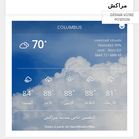
مراكش
DÉFINIR VOTRE
POSITION
COLUMBUS
70
overcast clouds
°
95% humidité
vent : 3m/s SO
MAX 72 • MIN 69
84
88
88
88
81
°
°
°
°
°
الأربعاء
الثلاثاء
الإثنين
الأحد
السبت
الطقس خاص بمدينة مراكش
Temps à partir de OpenWeatherMap