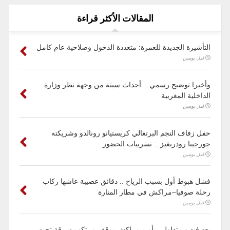
المقالات الأكثر قراءة
التأشيرة الجديدة للعمرة: متعددة الدخول وصلاحية عام كامل
قبل يومين
وأخيرا توضيح رسمي .. أحداث سبتة من وجهة نظر وزارة
الداخلية المغربية
قبل يومين
حفل زفاف النجم البرتغالي كريستيانو رونالدو وشريكته
جورجينا رودريغيز .. تسريبات الحضور
قبل يومين
فشل هبوط أول بسبب الرياح .. دقائق عصيبة عاشها ركاب
رحلة صوفيا–مراكش في مطار المنارة
قبل يومين
بعد فيديو متداول .. أمن مراكش يوقف مرتكب سرقة تحت