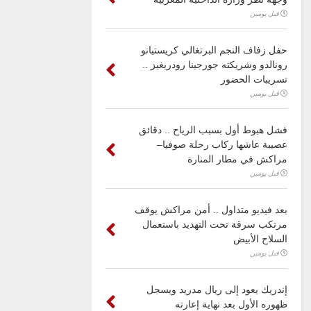
قبل يومين
حفل زفاف النجم البرتغالي كريستيانو
رونالدو وشريكته جورجينا رودريغيز ..
تسريبات الحضور
قبل يومين
فشل هبوط أول بسبب الرياح .. دقائق
عصيبة عاشها ركاب رحلة صوفيا–
مراكش في مطار المنارة
قبل يومين
بعد فيديو متداول .. أمن مراكش يوقف
مرتكب سرقة تحت التهديد باستعمال
السلاح الأبيض
قبل يومين
إندريك يعود إلى ريال مدريد ويسجل
ظهوره الأول بعد نهاية إعارته