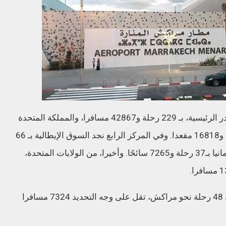
وحسب المصادر فإن فرنسا تمثل أسواق المصدر الرئيسية، بـ 229 رحلة و42867 مسافرا، والمملكة المتحدة
بـ112 رحلة و21425 سائحا، وإسبانيا بـ91 رحلة و16818 مقعدا. وفي المركز الرابع نجد السوق الإيطالية بـ 66
رحلة و12698 مسافرًا، متقدمة مباشرة على ألمانيا بـ37 رحلة و7265 سائحًا. وأخيرا، من الولايات المتحدة،
وفي ما يتعلق بالرحلات الداخلية، فستكون هناك 48 رحلة نحو مراكش، تقل على وجه التحديد 7324 مسافرا