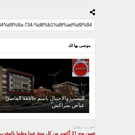
موصى بها لك
النصب والاحتيال باسم جامعة القاضي
عياض بمراكش
أحدث مقال
تعيين يوم 31 أكتوبر من كل سنة عيدا وطنيا بالمغرب