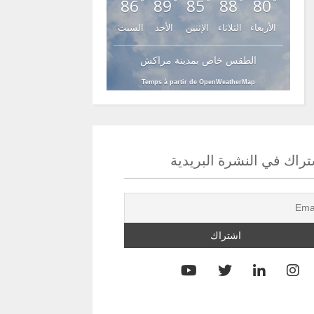
86
89
85
88
80
°
°
°
°
°
الأربعاء
الثلاثاء
الإثنين
الأحد
السبت
الطقس خاص بمدينة مراكش
Temps à partir de OpenWeatherMap
راك في النشرة البريدية