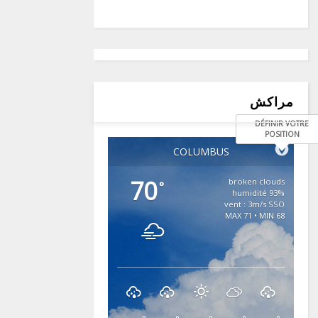
مراكش
DÉFINIR VOTRE
POSITION
COLUMBUS
70
broken clouds
°
93% humidité
vent : 3m/s SSO
MAX 71 • MIN 68