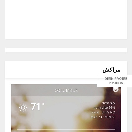
مراكش
DÉFINIR VOTRE
POSITION
COLUMBUS
71
clear sky
°
95% humidité
vent : 3m/s NO
MAX 73 • MIN 69