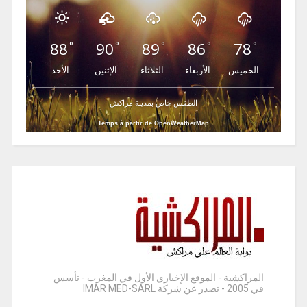
88
90
89
86
78
°
°
°
°
°
الخميس
الأربعاء
الثلاثاء
الإثنين
الأحد
الطقس خاص بمدينة مراكش
Temps à partir de OpenWeatherMap
المراكشية - الموقع الإخباري الأول في المغرب - تأسس
في 2005 - تصدر عن شركة IMAR MED-SARL