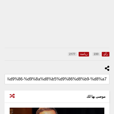
رأي
رياضة
2177
233
موصى بها لك