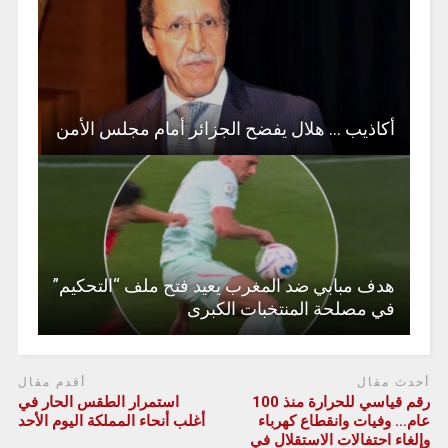
أكاذيب … هلال يفضح الجزائر أمام مجلس الأمن
هدف مبابي ضد المغرب يعيد فتح ملف “التحكيم”
في مصلحة المنتخبات الكبرى
أحدث مقال
أقدم مقال
رقم قياسي للحرارة منذ 100
استمرار الطقس الحار في
عام… وفيات وانقطاع كهرباء
أغلب أنحاء المملكة اليوم الأحد
وإلغاء احتفالات الاستقلال في