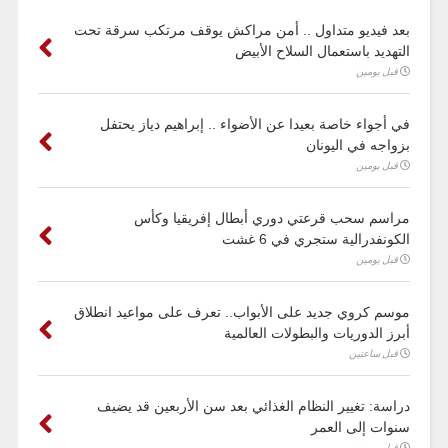
بعد فيديو متداول .. أمن مراكش يوقف مرتكب سرقة تحت
التهديد باستعمال السلاح الأبيض
قبل يومين
في أجواء خاصة بعيدا عن الأضواء .. إبراهيم دياز يحتفل
بزواجه في اليونان
قبل يومين
مراسم سحب قرعتي دوري أبطال إفريقيا وكأس
الكونفدرالية ستجري في 6 غشت
قبل يومين
موسم كروي جديد على الأبواب.. تعرف على مواعيد انطلاق
أبرز الدوريات والبطولات العالمية
قبل ساعتين
دراسة: تغيير النظام الغذائي بعد سن الأربعين قد يضيف
سنوات إلى العمر
قبل يومين