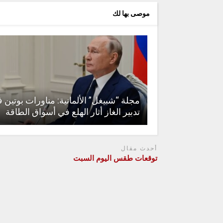
موصى بها لك
مجلة “شبيغل” الألمانية: مناورات بوتين 
تدبير الغاز أثار الهلع في أسواق الطاقة
أحدث مقال
توقعات طقس اليوم السبت