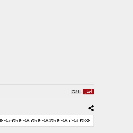
أخبار
7271