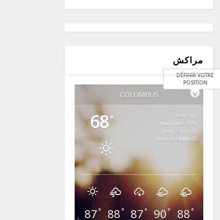
مراكش
DÉFINIR VOTRE
POSITION
COLUMBUS
68
clear sky
°
96% humidité
vent : 3m/s O
MAX 70 • MIN 65
87
88
87
90
88
°
°
°
°
°