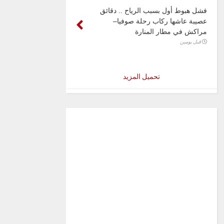
فشل هبوط أول بسبب الرياح .. دقائق
عصيبة عاشها ركاب رحلة صوفيا–
مراكش في مطار المنارة
قبل يومين
تحميل المزيد