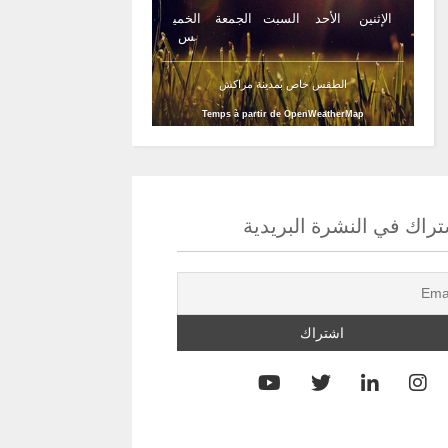
الإثنين
الأحد
السبت
الجمعة
الخمي
س
الطقس خاص بمدينة مراكش
Temps à partir de OpenWeatherMap
راك في النشرة البريدية