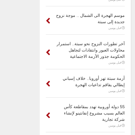
موسم الهجرة الى الشمال .. موجة نزوح
جديدة إلى سبتة
قبل يومين
آخر تطورات النزوح نحو سبتة.. استمرار
محاولات العبور وانتقادات لتجاهل
الحكومة جذور الأزمة الاجتماعية
قبل يومين
أزمة سبتة تهز أوروبا.. خلاف إسباني
إيطالي يفاقم تداعيات الهجرة
قبل يومين
55 دولة أوروبية تهدد بمقاطعة كأس
العالم بسبب مشروع إنفانتينو لإنشاء
شركة تجارية
قبل يومين