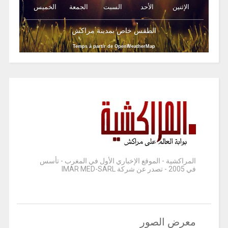
الإثنين
الأحد
السبت
الجمعة
الخميس
الطقس خاص بمدينة مراكش
Temps à partir de OpenWeatherMap
المراكشية - الموقع الإخباري الأول في المغرب - تأسس
في 2005 - تصدر عن شركة IMAR MED-SARL
معرض الصور