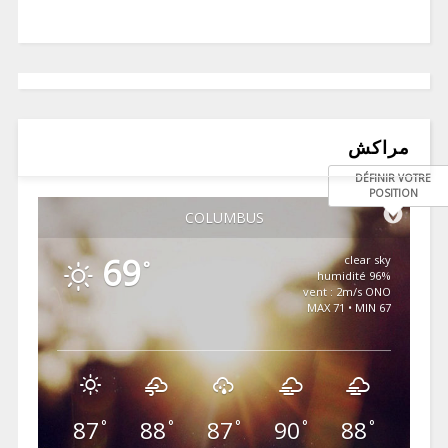
مراكش
DÉFINIR VOTRE
POSITION
COLUMBUS
69
clear sky
°
96% humidité
vent : 2m/s ONO
MAX 71 • MIN 67
87
88
87
90
88
°
°
°
°
°