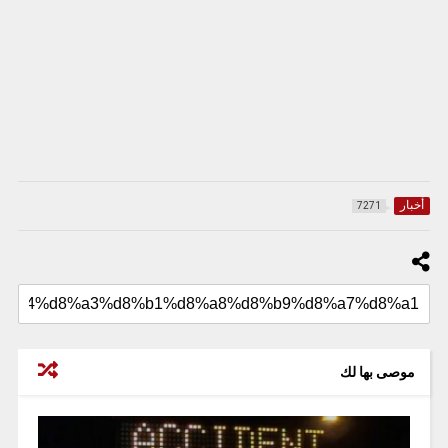
أخبار
7271
موصى بها لك