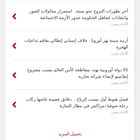
آخر تطورات النزوح نحو سبتة.. استمرار محاولات العبور
وانتقادات لتجاهل الحكومة جذور الأزمة الاجتماعية
قبل يومين
أزمة سبتة تهز أوروبا.. خلاف إسباني إيطالي يفاقم تداعيات
الهجرة
قبل يومين
55 دولة أوروبية تهدد بمقاطعة كأس العالم بسبب مشروع
إنفانتينو لإنشاء شركة تجارية
قبل يومين
فشل هبوط أول بسبب الرياح .. دقائق عصيبة عاشها ركاب
رحلة صوفيا–مراكش في مطار المنارة
قبل يومين
تحميل المزيد