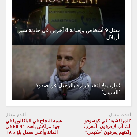
مقتل 9 أشخاص وإصابة 8 آخرين في حادثة سير
بأزيلال
غوارديولا اتخذ قراره بالرحيل عن صفوف
“السيتي”
أحدث مقال
أقدم مقال
“المراكشية” في كوسوفو ..
نسبة النجاح في الباكالوريا في
الشباب لايعرفون المغرب
جهة مراكش بلغت 68.91 في
ولكنهم يعرفون “حكيمي”
المائة وأعلى معدل بلغ 19.5