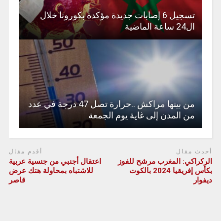
تسجيل 6 إصابات جديدة مؤكدة بكورونا خلال
ال24 ساعة الماضية
من بينها مراكش ..حرارة تصل 47 درجة في عدد
من المدن إلى غاية يوم الجمعة
أحدث مقال
أقدم مقال
الركراكي: المغرب مرشح للفوز
اعتقال أجنبي من جنسية عربية
بكأس إفريقيا 2024 بالكوت
للاشتباه بمحاولة هتك عرض
ديفوار
قاصر