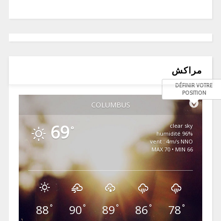
مراكش
DÉFINIR VOTRE
POSITION
COLUMBUS
69
clear sky
°
96% humidité
vent : 4m/s NNO
MAX 70 • MIN 66
88
90
89
86
78
°
°
°
°
°