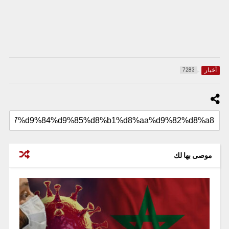
أخبار
7283
موصى بها لك