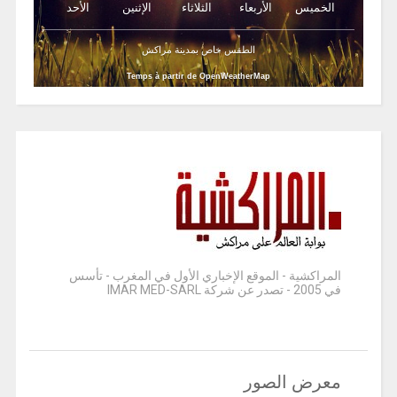
الخميس
الأربعاء
الثلاثاء
الإثنين
الأحد
الطقس خاص بمدينة مراكش
Temps à partir de OpenWeatherMap
المراكشية - الموقع الإخباري الأول في المغرب - تأسس
في 2005 - تصدر عن شركة IMAR MED-SARL
معرض الصور