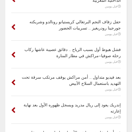
الداخلية المغربية
قبل يومين
حفل زفاف النجم البرتغالي كريستيانو رونالدو وشريكته
جورجينا رودريغيز .. تسريبات الحضور
قبل يومين
فشل هبوط أول بسبب الرياح .. دقائق عصيبة عاشها ركاب
رحلة صوفيا–مراكش في مطار المنارة
قبل يومين
بعد فيديو متداول .. أمن مراكش يوقف مرتكب سرقة تحت
التهديد باستعمال السلاح الأبيض
قبل يومين
إندريك يعود إلى ريال مدريد ويسجل ظهوره الأول بعد نهاية
إعارته
قبل يومين