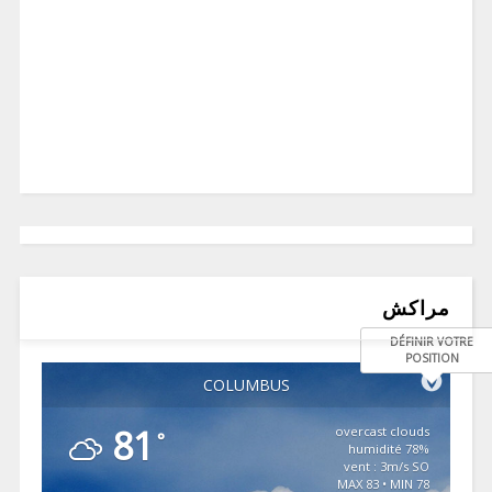
مراكش
DÉFINIR VOTRE
POSITION
COLUMBUS
81
overcast clouds
°
78% humidité
vent : 3m/s SO
MAX 83 • MIN 78