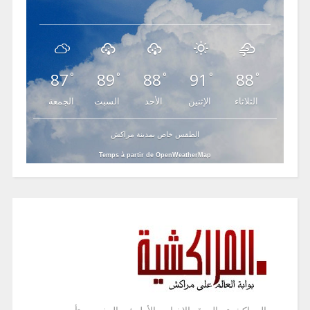
87
89
88
91
88
°
°
°
°
°
الثلاثاء
الإثنين
الأحد
السبت
الجمعة
الطقس خاص بمدينة مراكش
Temps à partir de OpenWeatherMap