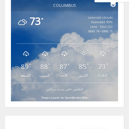
COLUMBUS
73
overcast clouds
°
95% humidité
vent : 1m/s SO
MAX 74 • MIN 71
89
88
87
85
73
°
°
°
°
°
الثلاثاء
الإثنين
الأحد
السبت
الجمعة
الطقس خاص بمدينة مراكش
Temps à partir de OpenWeatherMap