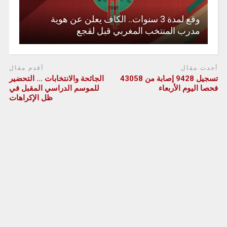
وقع لمدة 3 سنوات.. الكاف يعلن عن هوية
مدرب المنتخب المغربي قبل لقجع
أحدث مقال
أقدم مقال
تسجيل 9428 إصابة من 43058
الجائحة والانتخابات … التحضير
فحصا اليوم الأربعاء
للموسم الدراسي المقبل في
ظل الإكراهات