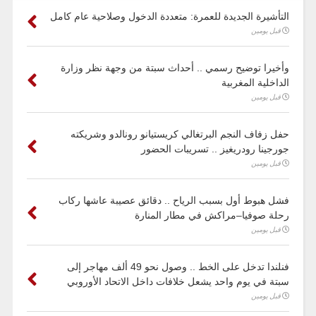
التأشيرة الجديدة للعمرة: متعددة الدخول وصلاحية عام كامل
قبل يومين
وأخيرا توضيح رسمي .. أحداث سبتة من وجهة نظر وزارة
الداخلية المغربية
قبل يومين
حفل زفاف النجم البرتغالي كريستيانو رونالدو وشريكته
جورجينا رودريغيز .. تسريبات الحضور
قبل يومين
فشل هبوط أول بسبب الرياح .. دقائق عصيبة عاشها ركاب
رحلة صوفيا–مراكش في مطار المنارة
قبل يومين
فنلندا تدخل على الخط .. وصول نحو 49 ألف مهاجر إلى
سبتة في يوم واحد يشعل خلافات داخل الاتحاد الأوروبي
قبل يومين