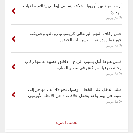
أزمة سبتة تهز أوروبا.. خلاف إسباني إيطالي يفاقم تداعيات
الهجرة
قبل يومين
حفل زفاف النجم البرتغالي كريستيانو رونالدو وشريكته
جورجينا رودريغيز .. تسريبات الحضور
قبل يومين
فشل هبوط أول بسبب الرياح .. دقائق عصيبة عاشها ركاب
رحلة صوفيا–مراكش في مطار المنارة
قبل يومين
فنلندا تدخل على الخط .. وصول نحو 49 ألف مهاجر إلى
سبتة في يوم واحد يشعل خلافات داخل الاتحاد الأوروبي
قبل يومين
تحميل المزيد