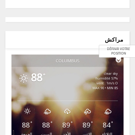
مراكش
DÉFINIR VOTRE
POSITION
COLUMBUS
88
clear sky
°
57% humidité
vent : 1m/s O
MAX 90 • MIN 85
88
88
89
89
84
°
°
°
°
°
الثلاثاء
الإثنين
الأحد
السبت
الجمعة