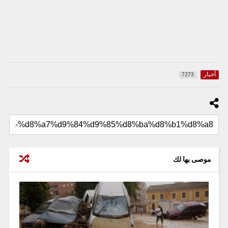
أخبار
7273
موصى بها لك