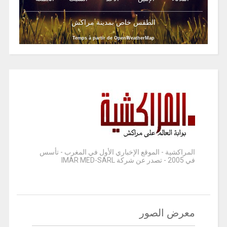
الطقس خاص بمدينة مراكش
Temps à partir de OpenWeatherMap
المراكشية - الموقع الإخباري الأول في المغرب - تأسس
في 2005 - تصدر عن شركة IMAR MED-SARL
معرض الصور