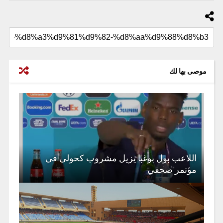
موصى بها لك
اللاعب بول بوغبا يزيل مشروب كحولي في
مؤتمر صحفي