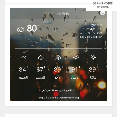
DÉFINIR VOTRE
POSITION
COLUMBUS
80
light rain
°
81% humidité
vent : 9m/s OSO
MAX 82 • MIN 80
84
87
89
91
89
°
°
°
°
°
الثلاثاء
الإثنين
الأحد
السبت
الجمعة
الطقس خاص بمدينة مراكش
Temps à partir de OpenWeatherMap