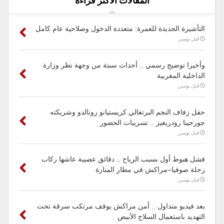
المقالات الأكثر قراءة
التأشيرة الجديدة للعمرة: متعددة الدخول وصلاحية عام كامل
قبل يومين
وأخيرا توضيح رسمي .. أحداث سبتة من وجهة نظر وزارة
الداخلية المغربية
قبل يومين
حفل زفاف النجم البرتغالي كريستيانو رونالدو وشريكته
جورجينا رودريغيز .. تسريبات الحضور
قبل يومين
فشل هبوط أول بسبب الرياح .. دقائق عصيبة عاشها ركاب
رحلة صوفيا–مراكش في مطار المنارة
قبل يومين
بعد فيديو متداول .. أمن مراكش يوقف مرتكب سرقة تحت
التهديد باستعمال السلاح الأبيض