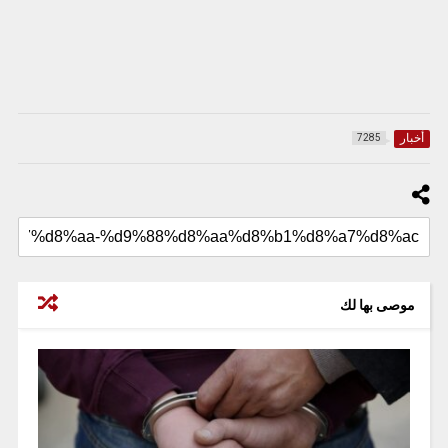
أخبار
7285
موصى بها لك