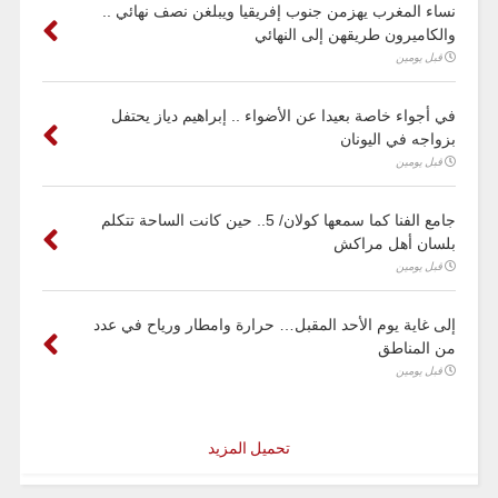
نساء المغرب يهزمن جنوب إفريقيا ويبلغن نصف نهائي ..
والكاميرون طريقهن إلى النهائي
قبل يومين
في أجواء خاصة بعيدا عن الأضواء .. إبراهيم دياز يحتفل
بزواجه في اليونان
قبل يومين
جامع الفنا كما سمعها كولان/ 5.. حين كانت الساحة تتكلم
بلسان أهل مراكش
قبل يومين
إلى غاية يوم الأحد المقبل… حرارة وامطار ورياح في عدد
من المناطق
قبل يومين
تحميل المزيد