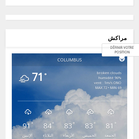
مراكش
DÉFINIR VOTRE
POSITION
COLUMBUS
71
broken clouds
°
96% humidité
vent : 1m/s ONO
MAX 72 • MIN 69
91
84
83
83
81
°
°
°
°
°
الجمعة
الخميس
الأربعاء
الثلاثاء
الإثنين