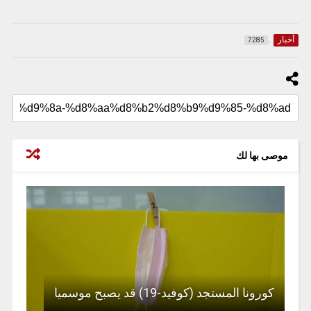
أخبار
7285
موصى بها لك
كورونا المستجد (كوفيد-19) قد يصبح موسميا