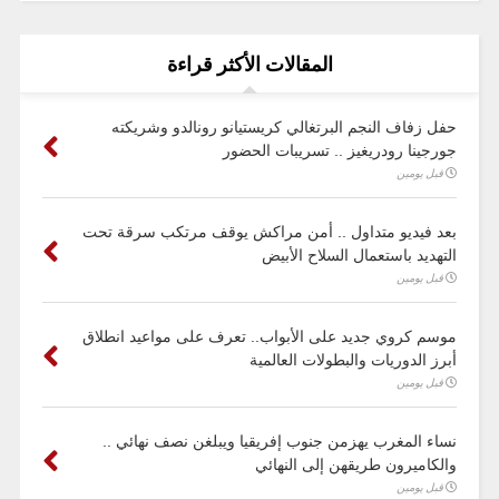
المقالات الأكثر قراءة
حفل زفاف النجم البرتغالي كريستيانو رونالدو وشريكته
جورجينا رودريغيز .. تسريبات الحضور
قبل يومين
بعد فيديو متداول .. أمن مراكش يوقف مرتكب سرقة تحت
التهديد باستعمال السلاح الأبيض
قبل يومين
موسم كروي جديد على الأبواب.. تعرف على مواعيد انطلاق
أبرز الدوريات والبطولات العالمية
قبل يومين
نساء المغرب يهزمن جنوب إفريقيا ويبلغن نصف نهائي ..
والكاميرون طريقهن إلى النهائي
قبل يومين