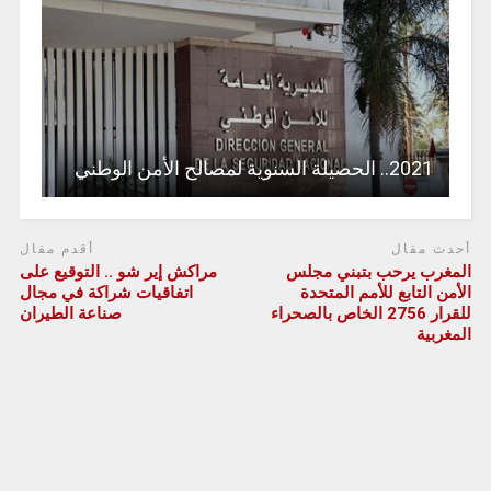
2021.. الحصيلة السنوية لمصالح الأمن الوطني
أحدث مقال
أقدم مقال
المغرب يرحب بتبني مجلس
مراكش إير شو .. التوقيع على
الأمن التابع للأمم المتحدة
اتفاقيات شراكة في مجال
للقرار 2756 الخاص بالصحراء
صناعة الطيران
المغربية