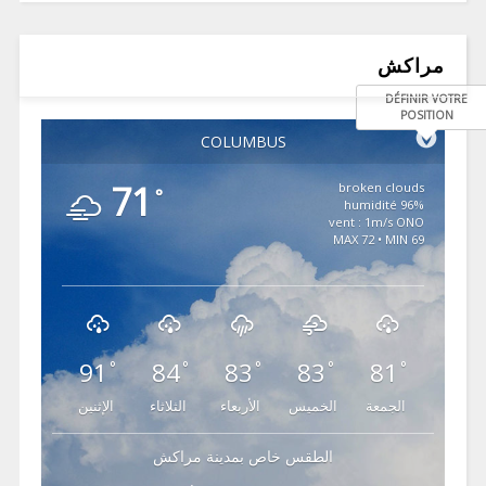
مراكش
DÉFINIR VOTRE
POSITION
COLUMBUS
71
broken clouds
°
96% humidité
vent : 1m/s ONO
MAX 72 • MIN 69
91
84
83
83
81
°
°
°
°
°
الجمعة
الخميس
الأربعاء
الثلاثاء
الإثنين
الطقس خاص بمدينة مراكش