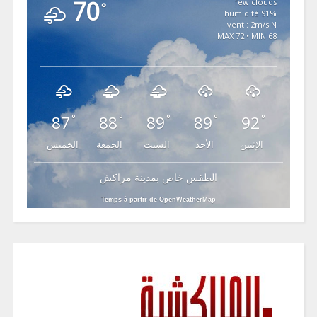
70
few clouds
°
91% humidité
vent : 2m/s N
MAX 72 • MIN 68
87
88
89
89
92
°
°
°
°
°
الإثنين
الأحد
السبت
الجمعة
الخميس
الطقس خاص بمدينة مراكش
Temps à partir de OpenWeatherMap