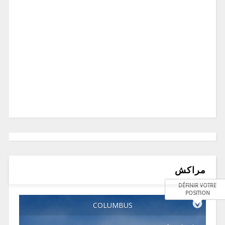
مراكش
DÉFINIR VOTRE
POSITION
COLUMBUS