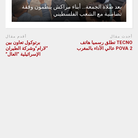
بعد صلاة الجمعة… أبناء مراكش ينظمون وقفة
تضامنية مع الشعب الفلسطيني
أحدث مقال
أقدم مقال
TECNO تطلق رسميا هاتف
برتوكول تعاون بين
POVA 2 عالي الأداء بالمغرب
“لارام”وشركة الطيران
الإسرائيلية “العال”