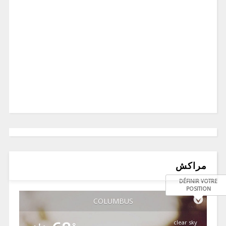
مراكش
DÉFINIR VOTRE
POSITION
COLUMBUS
clear sky