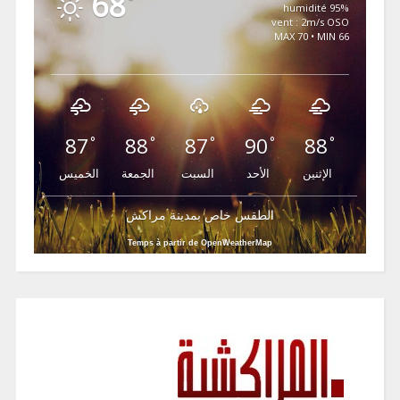
68
°
95% humidité
vent : 2m/s OSO
MAX 70 • MIN 66
87
88
87
90
88
°
°
°
°
°
الإثنين
الأحد
السبت
الجمعة
الخميس
الطقس خاص بمدينة مراكش
Temps à partir de OpenWeatherMap