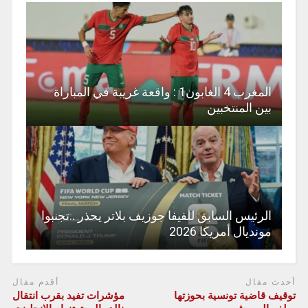
المغرب 4 الغابون1 : واقعة غريبة في المباراة
بين المنتخبين
الرئيس السابق للفيفا جوزيف بلاتر يحذر ..تجنبوا
مونديال أمريكا 2026
أحدث مقال
أقدم مقال
توقيف قاضية تونسية بحوزتها
مؤشرات تفيد بقرب انتقال