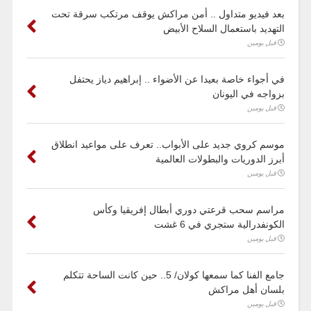
بعد فيديو متداول .. أمن مراكش يوقف مرتكب سرقة تحت
التهديد باستعمال السلاح الأبيض
قبل يومين
في أجواء خاصة بعيدا عن الأضواء .. إبراهيم دياز يحتفل
بزواجه في اليونان
قبل يومين
موسم كروي جديد على الأبواب.. تعرف على مواعيد انطلاق
أبرز الدوريات والبطولات العالمية
قبل يومين
مراسم سحب قرعتي دوري أبطال إفريقيا وكأس
الكونفدرالية ستجري في 6 غشت
قبل يومين
جامع الفنا كما سمعها كولان/ 5.. حين كانت الساحة تتكلم
بلسان أهل مراكش
قبل يومين