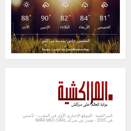
88
90
82
84
81
°
°
°
°
°
الخميس
الأربعاء
الثلاثاء
الإثنين
الأحد
الطقس خاص بمدينة مراكش
Temps à partir de OpenWeatherMap
المراكشية - الموقع الإخباري الأول في المغرب - تأسس
في 2005 - تصدر عن شركة IMAR MED-SARL