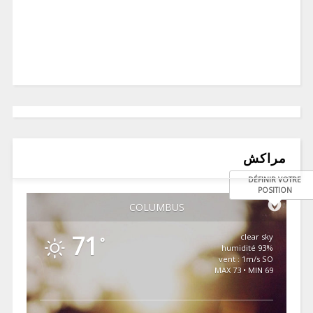
مراكش
DÉFINIR VOTRE
POSITION
COLUMBUS
71
clear sky
°
93% humidité
vent : 1m/s SO
MAX 73 • MIN 69