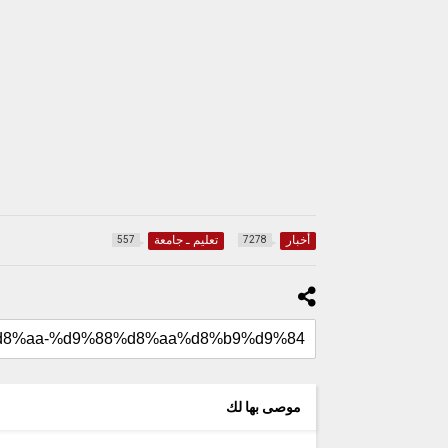
أخبار
تعليم ـ جامعة
557
7278
موصى بها لك