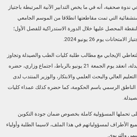
في ندوة صحفية، أنه في ما يخص التدابير الآنية المرتبطة باجتياز
ستشفائية التي تمت مقاطعتها انطلاقا من الموسم الجامعي
نقطة المحصل عليها خلال الدورة الاستدراكية للفصل الأول؛
حانات يوم 26 يونيو 2024.
تعاطي الإيجابي مع مطالب طلبة كليات الطب والصيدلة وتجاوز
الوضعية الحالية التي تعيشها كليات الطب والصيدلة، انعقد يوم الجمعة 21 يونيو بالرباط، اجتماع وزاري، حضره
تعليم العالي والبحث العلمي والابتكار، والوزير المنتدب لدى
، الناطق الرسمي باسم الحكومة، كما حضره كذلك عمداء كليات
صيدلة.
على تحملها المسؤولية كاملة بخصوص ضمان جودة التكوين
 الأطراف لمسؤولياتهم في هذا الملف، لاسيما الطلبة وأولياء
يمي والتربوي.