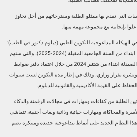
للاستجابة لمختلف مطالب الطلبة.
ات التي تقدم بها ممثلو الطلبة ومقترحاتهم من أجل تجاوز
علوا بإيجابية مع مجموعة مهمة منها.
 في الهيكلة البيداغوجية للتكوين الطبي (دبلوم دكتور في الطب):
تفعيل الهيكلة الجديدة لنظام التكوين في الطب ابتداء من السنة الجامعية المقبلة (2024-2025)، والتي ستهم
الفوج الجديد للطلبة الملتحقين بكليات الطب والصيدلة ابتداء من شتنبر 2024 من خلال اعتماد دفتر ضوابط
 ونشره بقرار وزاري، وذلك في إطار مدة التكوين لست سنوات
اظ على القيمة الأكاديمية والقانونية للدبلوم.
ين الطلبة من كفاءات ومهارات في مجالات الرقمنة والذكاء
ة والمحاكاة، ومهارات حياتية وذاتية ولغات أجنبية، تتماشى
هذا النظام الجديد على أنماط بيداغوجية جديدة ومبتكرة تضم