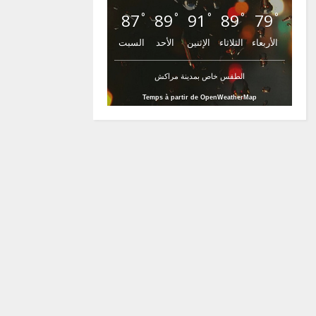
87
89
91
89
79
°
°
°
°
°
الأربعاء
الثلاثاء
الإثنين
الأحد
السبت
الطقس خاص بمدينة مراكش
Temps à partir de OpenWeatherMap