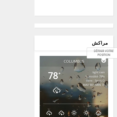
مراكش
DÉFINIR VOTRE
POSITION
COLUMBUS
78
light rain
°
78% humidité
vent : 5m/s O
MAX 80 • MIN 78