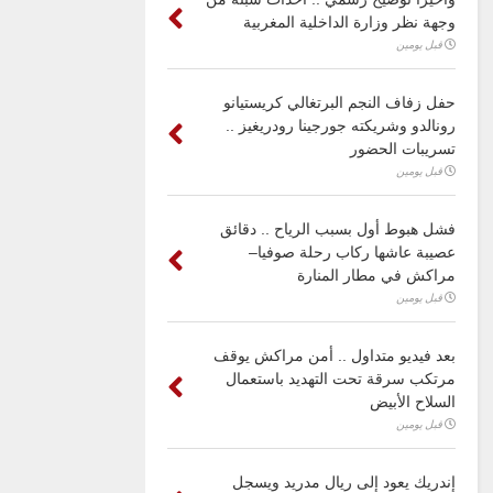
وجهة نظر وزارة الداخلية المغربية
قبل يومين
حفل زفاف النجم البرتغالي كريستيانو
رونالدو وشريكته جورجينا رودريغيز ..
تسريبات الحضور
قبل يومين
فشل هبوط أول بسبب الرياح .. دقائق
عصيبة عاشها ركاب رحلة صوفيا–
مراكش في مطار المنارة
قبل يومين
بعد فيديو متداول .. أمن مراكش يوقف
مرتكب سرقة تحت التهديد باستعمال
السلاح الأبيض
قبل يومين
إندريك يعود إلى ريال مدريد ويسجل