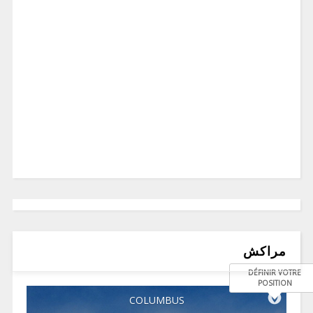
مراكش
DÉFINIR VOTRE
POSITION
COLUMBUS