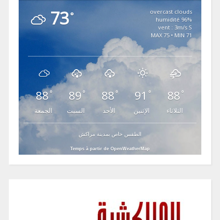
73
overcast clouds
°
96% humidité
vent : 3m/s S
MAX 75 • MIN 71
88
89
88
91
88
°
°
°
°
°
الثلاثاء
الإثنين
الأحد
السبت
الجمعة
الطقس خاص بمدينة مراكش
Temps à partir de OpenWeatherMap