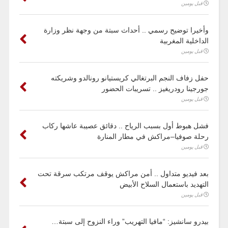
قبل يومين
وأخيرا توضيح رسمي .. أحداث سبتة من وجهة نظر وزارة
الداخلية المغربية
قبل يومين
حفل زفاف النجم البرتغالي كريستيانو رونالدو وشريكته
جورجينا رودريغيز .. تسريبات الحضور
قبل يومين
فشل هبوط أول بسبب الرياح .. دقائق عصيبة عاشها ركاب
رحلة صوفيا–مراكش في مطار المنارة
قبل يومين
بعد فيديو متداول .. أمن مراكش يوقف مرتكب سرقة تحت
التهديد باستعمال السلاح الأبيض
قبل يومين
بيدرو سانشيز: “مافيا التهريب” وراء النزوح إلى سبتة…