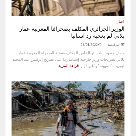
أخبار
الوزير الجزائري المكلف بصحرائنا المغربية عمار
بلاني لم يعجبه رد اسبانيا
المراكشية
26/04/2022
وصف مبعوث الجزائر الخاص المكلف بقضية الصحراء المغربية عمار
بلاني تصريحات وزير خارجية إسبانيا ردا على تصريح الرئيس عبد المجيد
تبون، بـ"المهينة" و"غير ا [...]
قراءة المزيد