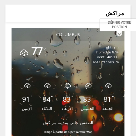
مراكش
DÉFINIR VOTRE
POSITION
COLUMBUS
77
light rain
°
87% humidité
vent : 4m/s O
MAX 79 • MIN 74
91
84
83
83
81
°
°
°
°
°
الجمعة
الخميس
الأربعاء
الثلاثاء
الإثنين
الطقس خاص بمدينة مراكش
Temps à partir de OpenWeatherMap