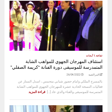
ثقافة \ أبحاث
استئناف المهرجان الجهوي للمواهب الشابة
المتمدرسة للموسيقى دورة الفنانة “كريمة الصقلي”
المراكشية
26/04/2022
بالمسرح الملكي وامام حضور شبابي متحمس ، اسدل الستار عن
فعاليات النسخة الحادية عشرة للمهرجان الجهوي للمواهب الشابة
المتمرسة للموسيقى والغناء والذي عاد [...]
قراءة المزيد