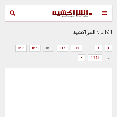
الكاتب:
المراكشية
…
817
816
815
814
813
1
…
1٬151