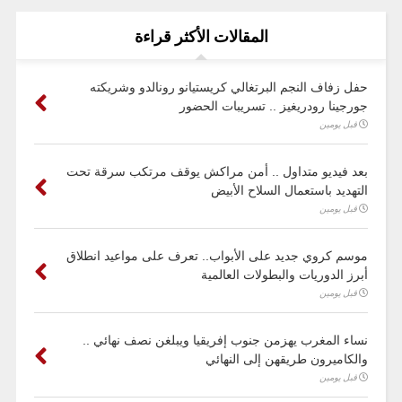
المقالات الأكثر قراءة
حفل زفاف النجم البرتغالي كريستيانو رونالدو وشريكته
جورجينا رودريغيز .. تسريبات الحضور
قبل يومين
بعد فيديو متداول .. أمن مراكش يوقف مرتكب سرقة تحت
التهديد باستعمال السلاح الأبيض
قبل يومين
موسم كروي جديد على الأبواب.. تعرف على مواعيد انطلاق
أبرز الدوريات والبطولات العالمية
قبل يومين
نساء المغرب يهزمن جنوب إفريقيا ويبلغن نصف نهائي ..
والكاميرون طريقهن إلى النهائي
قبل يومين