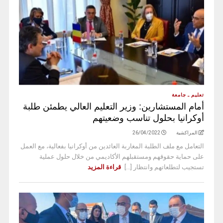
تعليم ـ جامعة
أمام المستشارين: وزير التعليم العالي يطمئن طلبة
أوكرانيا بحلول تناسب وضعيتهم
المراكشية
26/04/2022
التعامل مع ملف الطلبة المغاربة العائدين من أوكرانيا بفعالية، مع العمل
على حماية حقوقهم ومستقبلهم الأكاديمي من خلال حلول عملية
تستجيب لتطلعاتهم وانتظار [...]
قراءة المزيد