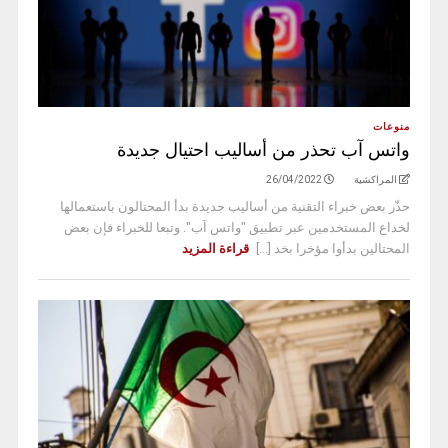
منوعات
واتس آب تحذر من أساليب احتيال جديدة
المراكشية
26/04/2022
حذّر بعض خبراء التقنية من أساليب جديدة بدأ المحتالون باستعمالها
لخداع المستخدمين عبر تطبيق "واتس آب". وتبعا للخبراء فإن بعض
المحتالين بدأوا مؤخرا بخد [...]
قراءة المزيد