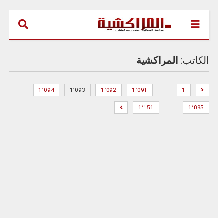
الكاتب:
المراكشية
…
1٬094
1٬093
1٬092
1٬091
1
…
1٬151
1٬095