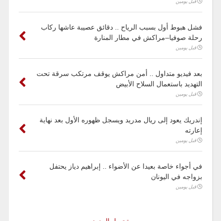
قبل يومين
فشل هبوط أول بسبب الرياح .. دقائق عصيبة عاشها ركاب
رحلة صوفيا–مراكش في مطار المنارة
قبل يومين
بعد فيديو متداول .. أمن مراكش يوقف مرتكب سرقة تحت
التهديد باستعمال السلاح الأبيض
قبل يومين
إندريك يعود إلى ريال مدريد ويسجل ظهوره الأول بعد نهاية
إعارته
قبل يومين
في أجواء خاصة بعيدا عن الأضواء .. إبراهيم دياز يحتفل
بزواجه في اليونان
قبل يومين
تحميل المزيد