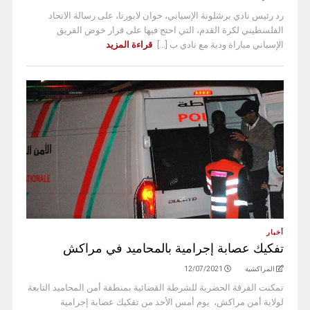
رد رئيس نادي برشلونة الإسباني، خوان لابورتا، على رسالة الاتحاد
الفلسطيني لكرة القدم، التي احتج فيها على قرار خوض الفريق
الإسباني مباراة ودية مع نادي ب [...]
قراءة المزيد
أخبار
تفكيك عصابة إجرامية بالمحاميد في مراكش
المراكشية
12/07/2021
تمكنت الفرقة الحضرية للشرطة القضائية بمنطقة أمن المحاميد التابعة
لولاية أمن مراكش، يوم أمس الأحد من تفكيك عصابة إجرامية