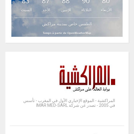
83
87
88
90
80
الأربعاء
الثلاثاء
الإثنين
الأحد
السبت
الطقس خاص بمدينة مراكش
Temps à partir de OpenWeatherMap
المراكشية - الموقع الإخباري الأول في المغرب - تأسس
في 2005 - تصدر عن شركة IMAR MED-SARL