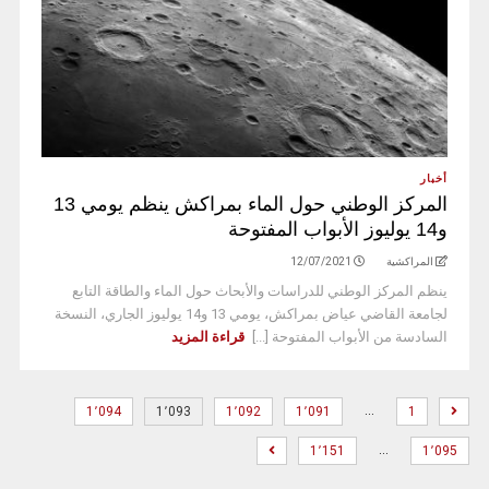
أخبار
المركز الوطني حول الماء بمراكش ينظم يومي 13
و14 يوليوز الأبواب المفتوحة
المراكشية
12/07/2021
ينظم المركز الوطني للدراسات والأبحاث حول الماء والطاقة التابع
لجامعة القاضي عياض بمراكش، يومي 13 و14 يوليوز الجاري، النسخة
السادسة من الأبواب المفتوحة [...]
قراءة المزيد
…
1٬094
1٬093
1٬092
1٬091
1
…
1٬151
1٬095