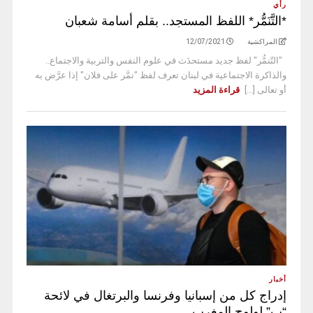
رأي
*التَّنَمُّر* اللفظ المستجد.. بقلم أسامة شعبان
المراكشية
12/07/2021
"التّنمُّر" لفظ جديد مستحدَث في علوم النفس والتربية والاجتماع..
والذاكرة الاجتماعية في لبنان تعرف لفظ "نمَّر على فلان" إذا عرَّض به
أو تعالى [...]
قراءة المزيد
أخبار
إدراج كل من إسبانيا وفرنسا والبرتغال في لائحة
“ب” لولوج المغرب