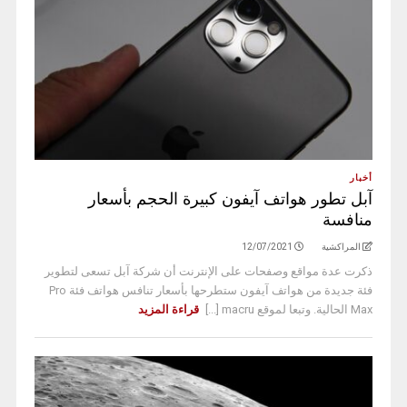
أخبار
آبل تطور هواتف آيفون كبيرة الحجم بأسعار
منافسة
المراكشية
12/07/2021
ذكرت عدة مواقع وصفحات على الإنترنت أن شركة آبل تسعى لتطوير
فئة جديدة من هواتف آيفون ستطرحها بأسعار تنافس هواتف فئة Pro
Max الحالية. وتبعا لموقع macru [...]
قراءة المزيد