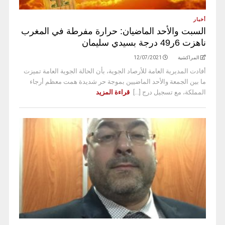
أخبار
السبت والأحد الماضيان: حرارة مفرطة في المغرب
ناهزت 6ر49 درجة بسيدي سليمان
المراكشية
12/07/2021
أفادت المديرية العامة للأرصاد الجوية، بأن الحالة الجوية العامة تميزت
ما بين الجمعة والأحد الماضيين بموجة حر شديدة همت معظم أرجاء
المملكة، مع تسجيل درج [...]
قراءة المزيد