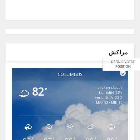
مراكش
DÉFINIR VOTRE
POSITION
COLUMBUS
82
broken clouds
°
82% humidité
vent : 2m/s OSO
MAX 83 • MIN 80
°
°
°
°
°