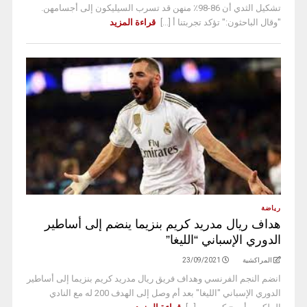
تشكيل الثدي أن 86-98٪ منهن قد تسرب السيليكون إلى أجسامهن.
"وقال الباحثون:" تؤكد تجربتنا أ [...]
قراءة المزيد
رياضة
هداف ريال مدريد كريم بنزيما ينضم إلى أساطير
الدوري الإسباني “الليغا”
المراكشية
23/09/2021
انضم النجم الفرنسي وهداف فريق ريال مدريد كريم بنزيما إلى أساطير
الدوري الإسباني "الليغا" بعد أم وصل إلى الهدف 200 له مع النادي