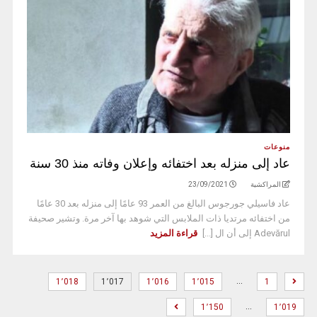
منوعات
عاد إلى منزله بعد اختفائه وإعلان وفاته منذ 30 سنة
المراكشية
23/09/2021
عاد فاسيلي جورجوس البالغ من العمر 93 عامًا إلى منزله بعد 30 عامًا
من اختفائه مرتديا ذات الملابس التي شوهد بها آخر مرة. وتشير صحيفة
Adevărul إلى أن ال [...]
قراءة المزيد
…
1٬018
1٬017
1٬016
1٬015
1
…
1٬150
1٬019