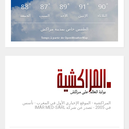
88
87
89
91
90
°
°
°
°
°
الثلاثاء
الإثنين
الأحد
السبت
الجمعة
الطقس خاص بمدينة مراكش
Temps à partir de OpenWeatherMap
المراكشية - الموقع الإخباري الأول في المغرب - تأسس
في 2005 - تصدر عن شركة IMAR MED-SARL