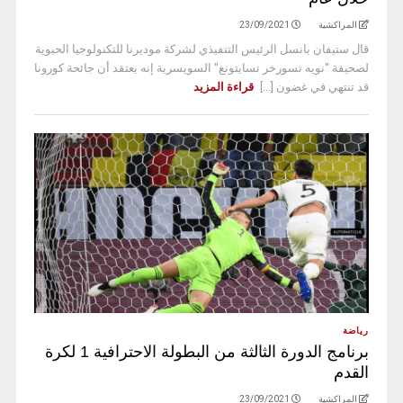
المراكشية
23/09/2021
قال ستيفان بانسل الرئيس التنفيذي لشركة موديرنا للتكنولوجيا الحيوية
لصحيفة "نويه تسورخر تسايتونغ" السويسرية إنه يعتقد أن جائحة كورونا
قد تنتهي في غضون [...]
قراءة المزيد
رياضة
برنامج الدورة الثالثة من البطولة الاحترافية 1 لكرة
القدم
المراكشية
23/09/2021