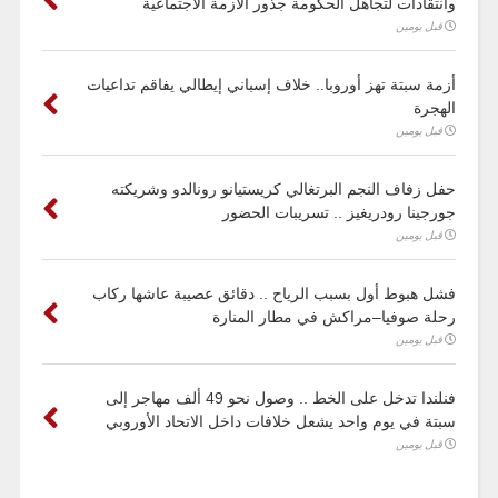
وانتقادات لتجاهل الحكومة جذور الأزمة الاجتماعية
قبل يومين
أزمة سبتة تهز أوروبا.. خلاف إسباني إيطالي يفاقم تداعيات
الهجرة
قبل يومين
حفل زفاف النجم البرتغالي كريستيانو رونالدو وشريكته
جورجينا رودريغيز .. تسريبات الحضور
قبل يومين
فشل هبوط أول بسبب الرياح .. دقائق عصيبة عاشها ركاب
رحلة صوفيا–مراكش في مطار المنارة
قبل يومين
فنلندا تدخل على الخط .. وصول نحو 49 ألف مهاجر إلى
سبتة في يوم واحد يشعل خلافات داخل الاتحاد الأوروبي
قبل يومين