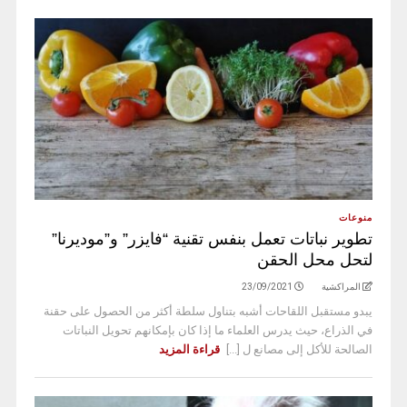
منوعات
تطوير نباتات تعمل بنفس تقنية “فايزر” و”موديرنا”
لتحل محل الحقن
المراكشية
23/09/2021
يبدو مستقبل اللقاحات أشبه بتناول سلطة أكثر من الحصول على حقنة
في الذراع، حيث يدرس العلماء ما إذا كان بإمكانهم تحويل النباتات
الصالحة للأكل إلى مصانع ل [...]
قراءة المزيد