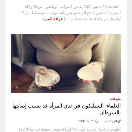
• الجمعة 24 شتنبر 2021 بفاس: المركب الرياضي : س 15 و30د:
المغرب الفاسي الفتح الرباطي بخريبكة: مركب الفوسفاط: س 17:
أولمبيك خريبكة اتحاد طنجة بالدرا [...]
قراءة المزيد
منوعات
العلماء: السيليكون في ثدي المرأة قد يسبب إصابتها
بالسرطان
المراكشية
23/09/2021
أظهرت دراسة أجريت على 400 امرأة خضعن لعملية جراحية لإعادة