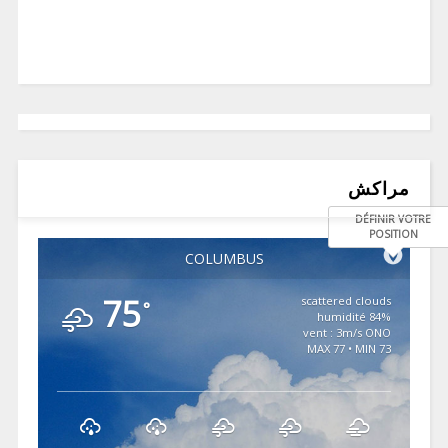
مراكش
DÉFINIR VOTRE
POSITION
COLUMBUS
75
scattered clouds
°
84% humidité
vent : 3m/s ONO
MAX 77 • MIN 73