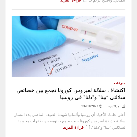
الملكي. وأصبح كريم ب [...]
قراءة المزيد
منوعات
اكتشاف سلالة لفيروس كورونا تجمع بين خصائص
سلالتي “بيتا” و”دلتا” في روسيا
المراكشية
23/09/2021
أعلن علماء الأحياء أن روسيا وألمانيا شهدتا الصيف الماضي بدء انتشار
سلالة جديدة لفيروس كورونا حيث يجمع جينومه بين طفرات محورية
لسلالتي "بيتا" و"دلتا". [...]
قراءة المزيد