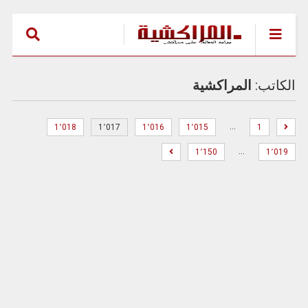
الكاتب:
المراكشية
…
1٬018
1٬017
1٬016
1٬015
1
…
1٬150
1٬019