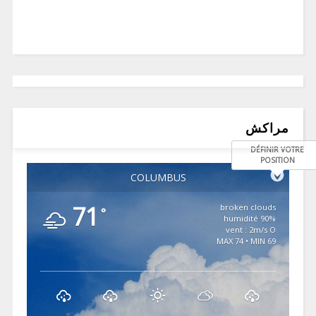
مراكش
DÉFINIR VOTRE
POSITION
COLUMBUS
71
broken clouds
°
90% humidité
vent : 2m/s O
MAX 74 • MIN 69