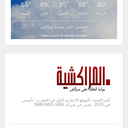
86
89
85
88
80
°
°
°
°
°
الأربعاء
الثلاثاء
الإثنين
الأحد
السبت
الطقس خاص بمدينة مراكش
Temps à partir de OpenWeatherMap
المراكشية - الموقع الإخباري الأول في المغرب - تأسس
في 2005 - تصدر عن شركة IMAR MED-SARL