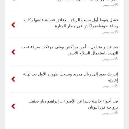
قبل يومين
فشل هبوط أول بسبب الرياح .. دقائق عصيبة عاشها ركاب
رحلة صوفيا–مراكش في مطار المنارة
قبل يومين
بعد فيديو متداول .. أمن مراكش يوقف مرتكب سرقة تحت
التهديد باستعمال السلاح الأبيض
قبل يومين
إندريك يعود إلى ريال مدريد ويسجل ظهوره الأول بعد نهاية
إعارته
قبل يومين
في أجواء خاصة بعيدا عن الأضواء .. إبراهيم دياز يحتفل
بزواجه في اليونان
قبل يومين