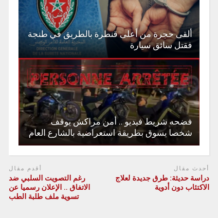
ألقى حجرة من أعلى قنطرة بالطريق في طنجة
فقتل سائق سيارة
فضحه شريط فيديو .. أمن مراكش يوقف
شخصا يسوق بطريقة استعراضية بالشارع العام
أحدث مقال
أقدم مقال
دراسة حديثة: طرق جديدة لعلاج
رغم التصويت السلبي ضد
الاكتئاب دون أدوية
الاتفاق .. الإعلان رسميا عن
تسوية ملف طلبة الطب