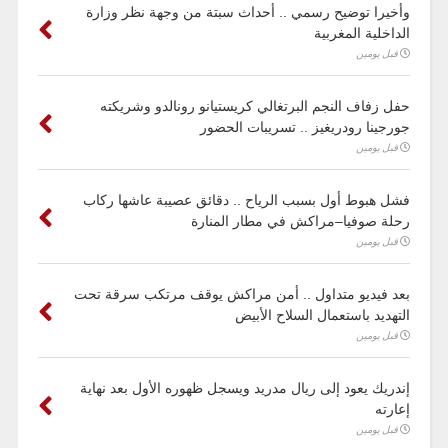
وأخيرا توضيح رسمي .. أحداث سبتة من وجهة نظر وزارة
الداخلية المغربية
قبل يومين
حفل زفاف النجم البرتغالي كريستيانو رونالدو وشريكته
جورجينا رودريغيز .. تسريبات الحضور
قبل يومين
فشل هبوط أول بسبب الرياح .. دقائق عصيبة عاشها ركاب
رحلة صوفيا–مراكش في مطار المنارة
قبل يومين
بعد فيديو متداول .. أمن مراكش يوقف مرتكب سرقة تحت
التهديد باستعمال السلاح الأبيض
قبل يومين
إندريك يعود إلى ريال مدريد ويسجل ظهوره الأول بعد نهاية
إعارته
قبل يومين