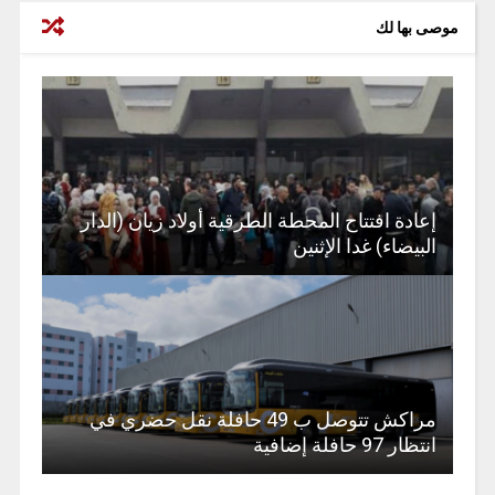
موصى بها لك
إعادة افتتاح المحطة الطرقية أولاد زيان (الدار
البيضاء) غدا الإثنين
مراكش تتوصل ب 49 حافلة نقل حضري في
انتظار 97 حافلة إضافية