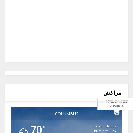
مراكش
DÉFINIR VOTRE
POSITION
COLUMBUS
70
broken clouds
°
93% humidité