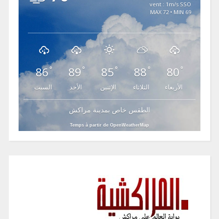
vent : 1m/s SSO
MAX 72 • MIN 69
86
89
85
88
80
°
°
°
°
°
الأربعاء
الثلاثاء
الإثنين
الأحد
السبت
الطقس خاص بمدينة مراكش
Temps à partir de OpenWeatherMap