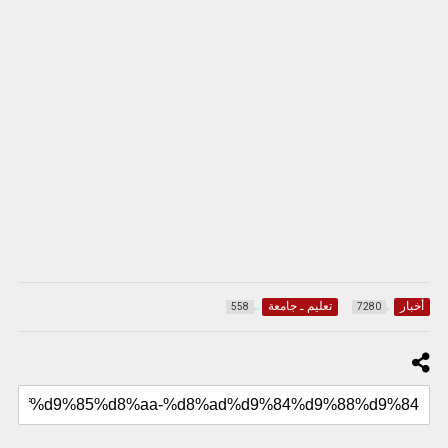
أخبار
تعليم ـ جامعة
558
7280