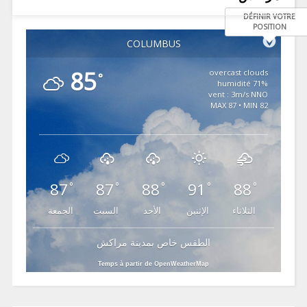
DÉFINIR VOTRE
POSITION
COLUMBUS
85
overcast clouds
°
71% humidité
vent : 3m/s NNO
MAX 87 • MIN 82
87
87
88
91
88
°
°
°
°
°
الثلاثاء
الإثنين
الأحد
السبت
الجمعة
الطقس خاص بمدينة مراكش
Temps à partir de OpenWeatherMap