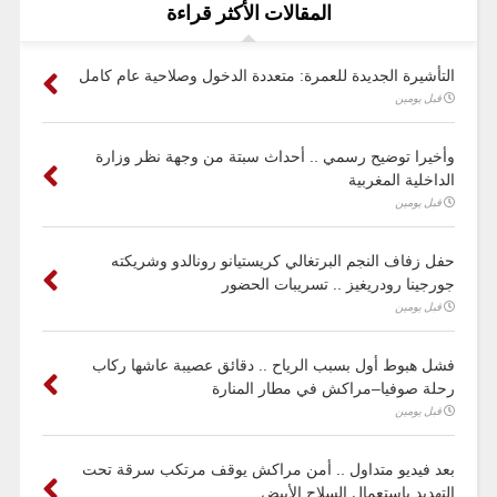
المقالات الأكثر قراءة
التأشيرة الجديدة للعمرة: متعددة الدخول وصلاحية عام كامل
قبل يومين
وأخيرا توضيح رسمي .. أحداث سبتة من وجهة نظر وزارة
الداخلية المغربية
قبل يومين
حفل زفاف النجم البرتغالي كريستيانو رونالدو وشريكته
جورجينا رودريغيز .. تسريبات الحضور
قبل يومين
فشل هبوط أول بسبب الرياح .. دقائق عصيبة عاشها ركاب
رحلة صوفيا–مراكش في مطار المنارة
قبل يومين
بعد فيديو متداول .. أمن مراكش يوقف مرتكب سرقة تحت
التهديد باستعمال السلاح الأبيض