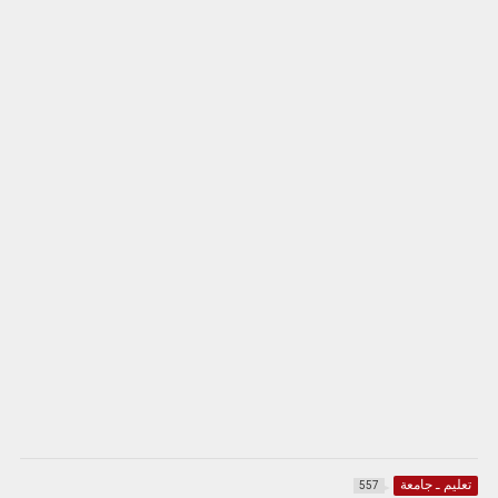
تعليم ـ جامعة
557