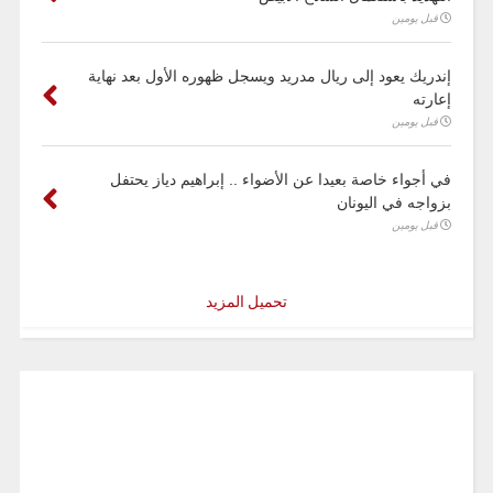
قبل يومين
إندريك يعود إلى ريال مدريد ويسجل ظهوره الأول بعد نهاية
إعارته
قبل يومين
في أجواء خاصة بعيدا عن الأضواء .. إبراهيم دياز يحتفل
بزواجه في اليونان
قبل يومين
تحميل المزيد