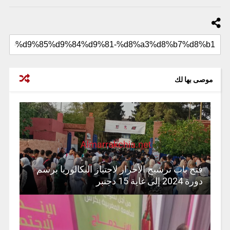
موصى بها لك
فتح باب ترشيح الأحرار لاجتياز البكالوريا برسم
دورة 2024 إلى غاية 15 دجنبر