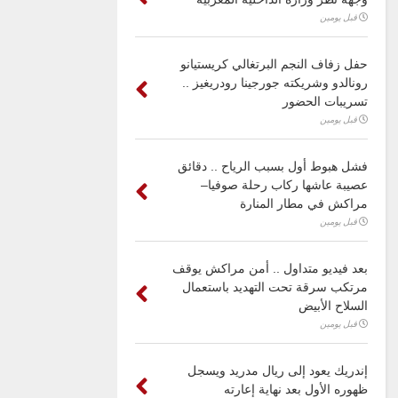
قبل يومين
حفل زفاف النجم البرتغالي كريستيانو
رونالدو وشريكته جورجينا رودريغيز ..
تسريبات الحضور
قبل يومين
فشل هبوط أول بسبب الرياح .. دقائق
عصيبة عاشها ركاب رحلة صوفيا–
مراكش في مطار المنارة
قبل يومين
بعد فيديو متداول .. أمن مراكش يوقف
مرتكب سرقة تحت التهديد باستعمال
السلاح الأبيض
قبل يومين
إندريك يعود إلى ريال مدريد ويسجل
ظهوره الأول بعد نهاية إعارته