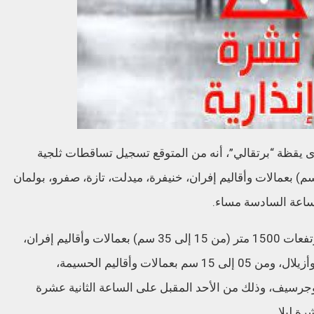
 يقظة “برتقالي”، أنه من المتوقع تسجيل تساقطات ثلجية
داء من مرتفعات 1700 متر (من 10 إلى 20 سم) بعمالات وأقاليم إفران، خنيفرة، ميدلت، تازة، صفرو، بولمان
ساعة السادسة مساء.
كما يتوقع تسجيل تساقطات ثلجية ابتداء من مرتفعات 1500 متر (من 15 إلى 35 سم) بعمالات وأقاليم إفران،
خنيفرة، ميدلت، بولمان، صفرو، تازة، بني ملال وأزيلال، ومن 05 إلى 15 سم بعمالات وأقاليم الحسيمة،
 وجرسيف، وذلك من الأحد المقبل على الساعة الثانية عشرة
ة ليلا.