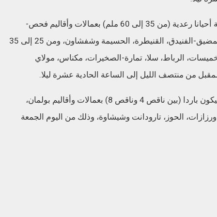
وأضافت المديرية أنه يرتقب تسجيل أمطار قوية أحيانا رعدية (من 35 إلى 60 ملم) بعمالات وأقاليم فحص-
أنجرة، العرائش، وزان، طنجة-أصيلة، تطوان، المضيق-الفنيدق، القنيطرة، الحسيمة وشفشاون، ومن 25 إلى 35
خميسات، الرباط، سلا، تمارة-الصخيرات، مكناس، مولاي
مقبل من منتصف الليل إلى الساعة الحادية عشرة ليلا.
وعلاوة على ذلك، أفادت النشرة بأن الطقس سيكون باردا (بين ناقص 4 وناقص 8) بعمالات وأقاليم بولمان،
، ورزازات، الحوز، تارودانت وشيشاوة، وذلك من اليوم الجمعة