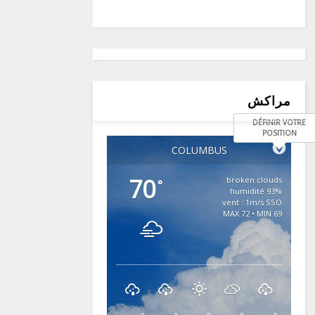
مراكش
DÉFINIR VOTRE
POSITION
COLUMBUS
70
broken clouds
°
93% humidité
vent : 1m/s SSO
MAX 72 • MIN 69