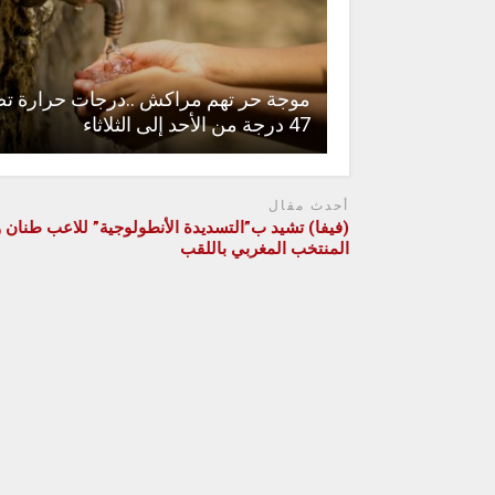
موجة حر تهم مراكش ..درجات حرارة ت
47 درجة من الأحد إلى الثلاثاء
أحدث مقال
(فيفا) تشيد ب”التسديدة الأنطولوجية” للاعب طنان و
المنتخب المغربي باللقب