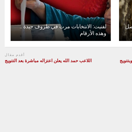
صل
لفتيت: الانتخابات مرت في ظروف جيدة ..
وهذه الأرقام
أقدم مقال
بتتويج
اللاعب حمد الله يعلن اعتزاله مباشرة بعد التتويج