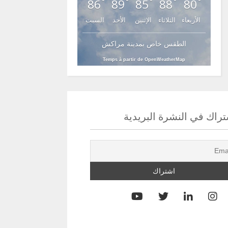
86
89
85
88
80
°
°
°
°
°
الأربعاء
الثلاثاء
الإثنين
الأحد
السبت
الطقس خاص بمدينة مراكش
Temps à partir de OpenWeatherMap
راك في النشرة البريدية