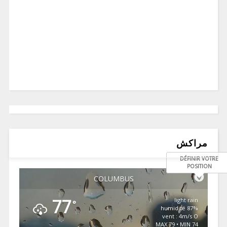
مراكش
DÉFINIR VOTRE
POSITION
COLUMBUS
77
light rain
°
87% humidité
vent : 4m/s O
MAX 79 • MIN 74