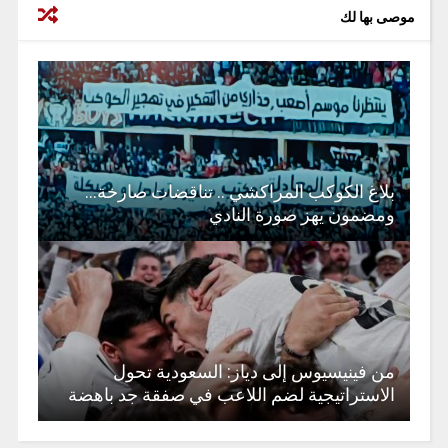
موصى بها لك
بلاغ الكوكب المراكشي .. تناقضات صارخة…
ومضمون يهز صورة النادي
من فينيسيوس إلى دياز: السعودية تحول
الاستراتيجية لضم اللاعب في صفقة جد باهضة