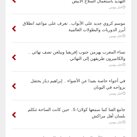
التهديد باستعمال السلاح الأبيض
قبل يومين
موسم كروي جديد على الأبواب.. تعرف على مواعيد انطلاق
أبرز الدوريات والبطولات العالمية
قبل يومين
نساء المغرب يهزمن جنوب إفريقيا ويبلغن نصف نهائي ..
والكاميرون طريقهن إلى النهائي
قبل يومين
في أجواء خاصة بعيدا عن الأضواء .. إبراهيم دياز يحتفل
بزواجه في اليونان
قبل يومين
جامع الفنا كما سمعها كولان/ 5.. حين كانت الساحة تتكلم
بلسان أهل مراكش
قبل يومين