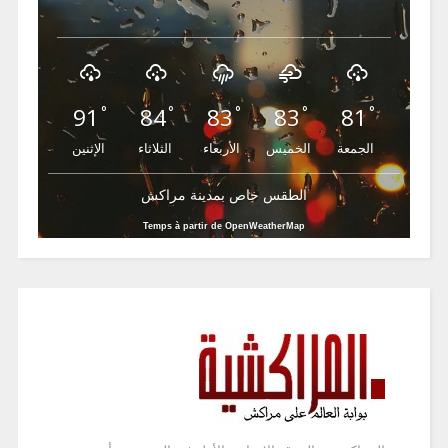
91
84
83
83
81
°
°
°
°
°
الجمعة
الخميس
الأربعاء
الثلاثاء
الإثنين
الطقس خاص بمدينة مراكش
Temps à partir de OpenWeatherMap