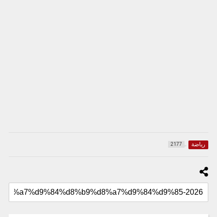
رياضة
2177