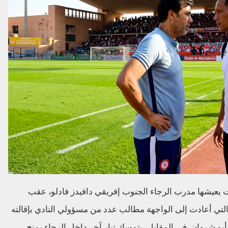
ت يعيشها مدرب الرجاء الجنوب إفريقي دافيدز فادلو، عقب
 التي أعادت إلى الواجهة مطالب عدد من مسؤولي النادي بإقالته
و شروان. في المقابل، يتمسك تيار آخر داخل الرجاء بمنح