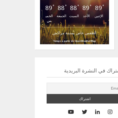
89
88
88
89
89
°
°
°
°
°
الإثنين
الأحد
السبت
الجمعة
الخمي
س
الطقس خاص بمدينة مراكش
Temps à partir de OpenWeatherMap
راك في النشرة البريدية