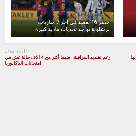
خسر 16 نقطة في آخر 7 مباريات ..
برشلونة يواجه تحديات مادية كبيرة
أقدم مقال
زلها
رغم تشديد المراقبة.. ضبط أكثر من 4 آلاف حالة غش في
امتحانات الباكالوريا