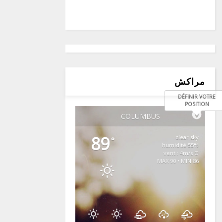
مراكش
DÉFINIR VOTRE
POSITION
COLUMBUS
89
clear sky
°
55% humidité
vent : 4m/s O
MAX 90 • MIN 86