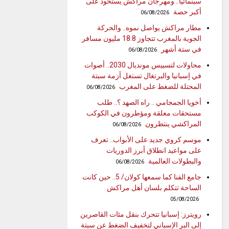
سينمائيا.. ومهرجان مراكش يستحوذ على
أكبر حصة
06/08/2026
مطار مراكش يواصل نموه.. والحركة
الجوية بالمغرب تتجاوز 18.8 مليون مسافر
في ستة أشهر
06/08/2026
محاولات لتسييس مونديال 2030.. أصوات
في إسبانيا والبرتغال تستغل أزمة سبتة
المحتلة للضغط على المغرب
06/08/2026
أخويا الجمجامي .. راه الصهد ؟.. طلب
مستحقات معلقة ومؤطرون في الكوكب
المراكشي ينتظرون
06/08/2026
موسم كروي جديد على الأبواب.. تعرف
على مواعيد انطلاق أبرز الدوريات
والبطولات العالمية
06/08/2026
جامع الفنا كما سمعها كولان/ 5.. حين كانت
الساحة تتكلم بلسان أهل مراكش
05/08/2026
رويترز: إسبانيا تتحرك بنقل مئات القاصرين
إلى البر الإسباني لتخفيف الضغط عن سبتة