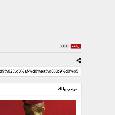
رياضة
2174
موصى بها لك