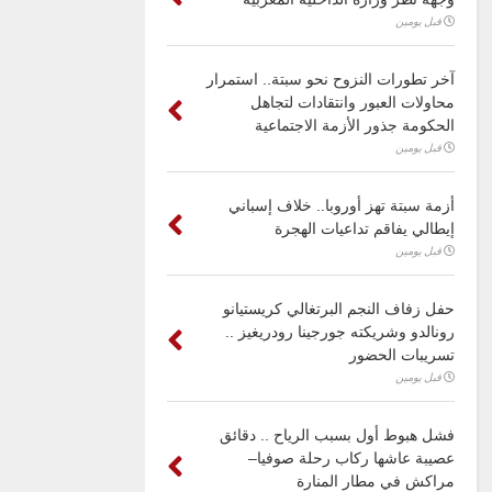
قبل يومين
آخر تطورات النزوح نحو سبتة.. استمرار
محاولات العبور وانتقادات لتجاهل
الحكومة جذور الأزمة الاجتماعية
قبل يومين
أزمة سبتة تهز أوروبا.. خلاف إسباني
إيطالي يفاقم تداعيات الهجرة
قبل يومين
حفل زفاف النجم البرتغالي كريستيانو
رونالدو وشريكته جورجينا رودريغيز ..
تسريبات الحضور
قبل يومين
فشل هبوط أول بسبب الرياح .. دقائق
عصيبة عاشها ركاب رحلة صوفيا–
مراكش في مطار المنارة