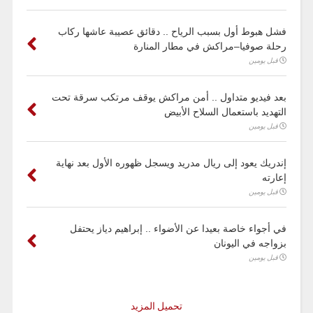
فشل هبوط أول بسبب الرياح .. دقائق عصيبة عاشها ركاب
رحلة صوفيا–مراكش في مطار المنارة
قبل يومين
بعد فيديو متداول .. أمن مراكش يوقف مرتكب سرقة تحت
التهديد باستعمال السلاح الأبيض
قبل يومين
إندريك يعود إلى ريال مدريد ويسجل ظهوره الأول بعد نهاية
إعارته
قبل يومين
في أجواء خاصة بعيدا عن الأضواء .. إبراهيم دياز يحتفل
بزواجه في اليونان
قبل يومين
تحميل المزيد