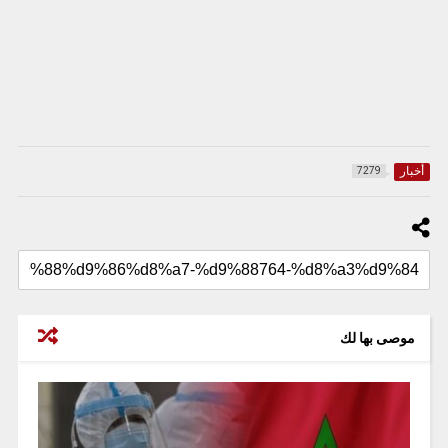
أخبار
7279
موصى بها لك