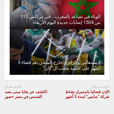
الوباء في تصاعد بالمغرب .. في مراكش 113
من 1504 إصابات جديدة اليوم الأربعاء
3 سينغالين وجزائري خارج السجن بعد قضاء 3
أشهر على خلفية شغب ال”كان”
أحدث مقال
أقدم مقال
الإذن قضائيا باستمرار نشاط
الكشف عن بقايا مبنى معبد
شركة “سامير” لمدة 3 أشهر
الشمس في مصر +صور