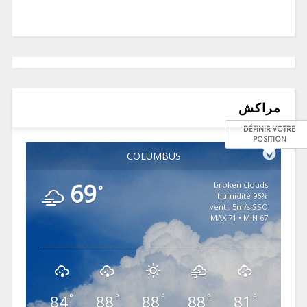
مراكش
DÉFINIR VOTRE
POSITION
COLUMBUS
69
broken clouds
°
96% humidité
vent : 5m/s SSO
MAX 71 • MIN 67
84
88
88
88
81
°
°
°
°
°