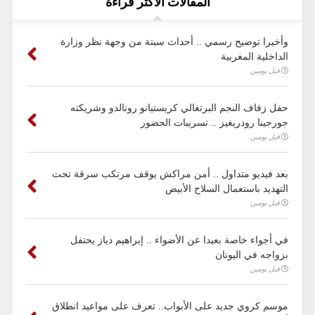
المقالات الأكثر قراءة
وأخيرا توضيح رسمي .. أحداث سبتة من وجهة نظر وزارة
الداخلية المغربية
قبل يومين
حفل زفاف النجم البرتغالي كريستيانو رونالدو وشريكته
جورجينا رودريغيز .. تسريبات الحضور
قبل يومين
بعد فيديو متداول .. أمن مراكش يوقف مرتكب سرقة تحت
التهديد باستعمال السلاح الأبيض
قبل يومين
في أجواء خاصة بعيدا عن الأضواء .. إبراهيم دياز يحتفل
بزواجه في اليونان
قبل يومين
موسم كروي جديد على الأبواب.. تعرف على مواعيد انطلاق