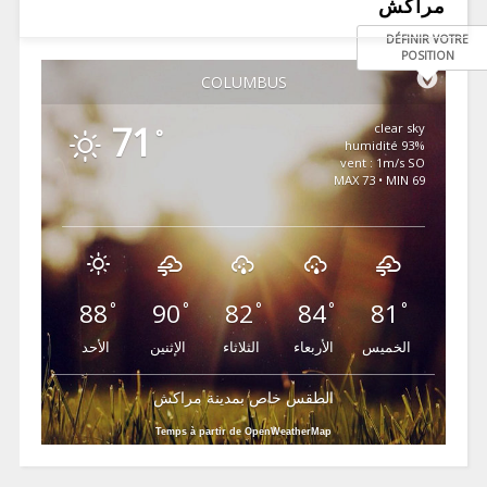
مراكش
DÉFINIR VOTRE
POSITION
COLUMBUS
71
clear sky
°
93% humidité
vent : 1m/s SO
MAX 73 • MIN 69
88
90
82
84
81
°
°
°
°
°
الخميس
الأربعاء
الثلاثاء
الإثنين
الأحد
الطقس خاص بمدينة مراكش
Temps à partir de OpenWeatherMap