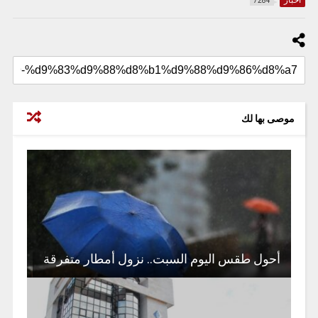
أخبار
7284
موصى بها لك
أحول طقس اليوم السبت.. نزول أمطار متفرقة