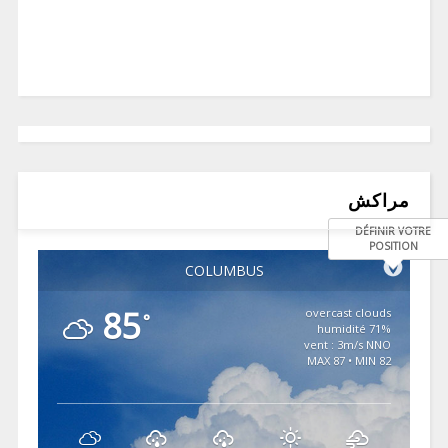
مراكش
DÉFINIR VOTRE
POSITION
COLUMBUS
85
overcast clouds
°
71% humidité
vent : 3m/s NNO
MAX 87 • MIN 82