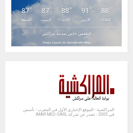
87
87
88
91
88
°
°
°
°
°
الثلاثاء
الإثنين
الأحد
السبت
الجمعة
الطقس خاص بمدينة مراكش
Temps à partir de OpenWeatherMap
المراكشية - الموقع الإخباري الأول في المغرب - تأسس
في 2005 - تصدر عن شركة IMAR MED-SARL