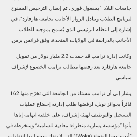
جامعات البلاد: “بمفعول فوري، تم إبطال الترخيص الممنوح
لبرنامج الطلاب وتبادل الزوار الأجانب بجامعة هارفارد”، في
إشارة إلى النظام الرئيسي الذي يُسمح بموجبه للطلاب
الأجانب بالدراسة في الولايات المتحدة، وفق فرانس برس.
وكانت إدارة ترامب قد جمدت 2.2 مليار دولار من تمويل
جامعة هارفارد بعد رفضها مطالب ترامب الخضوع لإشراف
سياسي.
يشار إلى أن ترامب مستاء من الجامعة التي تخرّج منها 162
فائزاً بجوائز نوبل، لرفضها طلب إدارته إخضاع عمليات
التسجيل والتوظيف لهيئة إشراف، على خلفية اتهامه إياها
بأنها “مؤسسة يسارية متطرفة معادية للسامية” ومنخرطة في
“أيديولوجيا اليقظة (Woke)” التي لا ينفك يوجه إليها انتقادات