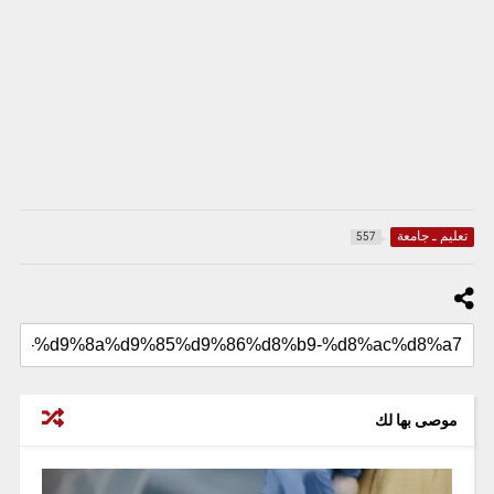
تعليم ـ جامعة
557
موصى بها لك