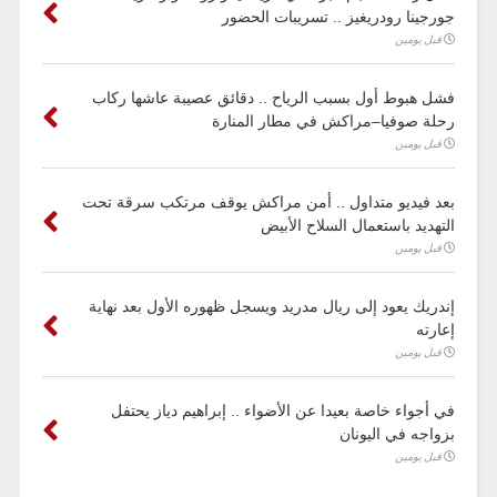
جورجينا رودريغيز .. تسريبات الحضور
قبل يومين
فشل هبوط أول بسبب الرياح .. دقائق عصيبة عاشها ركاب
رحلة صوفيا–مراكش في مطار المنارة
قبل يومين
بعد فيديو متداول .. أمن مراكش يوقف مرتكب سرقة تحت
التهديد باستعمال السلاح الأبيض
قبل يومين
إندريك يعود إلى ريال مدريد ويسجل ظهوره الأول بعد نهاية
إعارته
قبل يومين
في أجواء خاصة بعيدا عن الأضواء .. إبراهيم دياز يحتفل
بزواجه في اليونان
قبل يومين