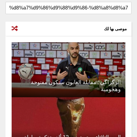
موصى بها لك
الرگراگي : مقابلة الغابون ستكون مفتوحة
وهجومية