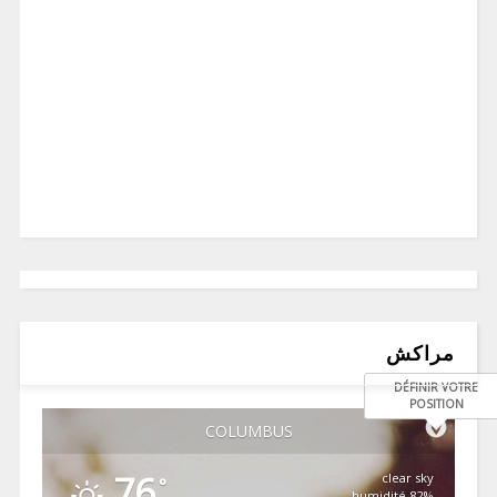
مراكش
DÉFINIR VOTRE
POSITION
COLUMBUS
76
clear sky
°
82% humidité