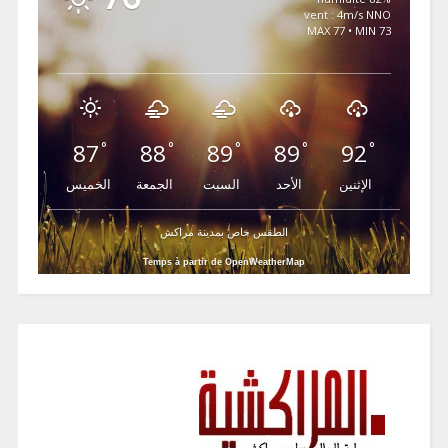
vent : 4m/s NNO
MAX 77 • MIN 73
87
88
89
89
92
°
°
°
°
°
الإثنين
الأحد
السبت
الجمعة
الخميس
الطقس خاص بمدينة مراكش
Temps à partir de OpenWeatherMap