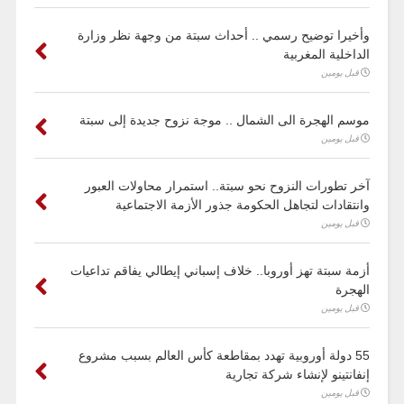
وأخيرا توضيح رسمي .. أحداث سبتة من وجهة نظر وزارة
الداخلية المغربية
قبل يومين
موسم الهجرة الى الشمال .. موجة نزوح جديدة إلى سبتة
قبل يومين
آخر تطورات النزوح نحو سبتة.. استمرار محاولات العبور
وانتقادات لتجاهل الحكومة جذور الأزمة الاجتماعية
قبل يومين
أزمة سبتة تهز أوروبا.. خلاف إسباني إيطالي يفاقم تداعيات
الهجرة
قبل يومين
55 دولة أوروبية تهدد بمقاطعة كأس العالم بسبب مشروع
إنفانتينو لإنشاء شركة تجارية
قبل يومين