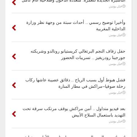
التأشيرة الجديدة للعمرة: متعددة الدخول وصلاحية عام كامل
قبل يومين
وأخيرا توضيح رسمي .. أحداث سبتة من وجهة نظر وزارة
الداخلية المغربية
قبل يومين
حفل زفاف النجم البرتغالي كريستيانو رونالدو وشريكته
جورجينا رودريغيز .. تسريبات الحضور
قبل يومين
فشل هبوط أول بسبب الرياح .. دقائق عصيبة عاشها ركاب
رحلة صوفيا–مراكش في مطار المنارة
قبل يومين
بعد فيديو متداول .. أمن مراكش يوقف مرتكب سرقة تحت
التهديد باستعمال السلاح الأبيض
قبل يومين