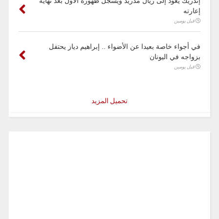
إندريك يعود إلى ريال مدريد ويسجل ظهوره الأول بعد نهاية
إعارته
قبل يومين
في أجواء خاصة بعيدا عن الأضواء .. إبراهيم دياز يحتفل
بزواجه في اليونان
قبل يومين
تحميل المزيد