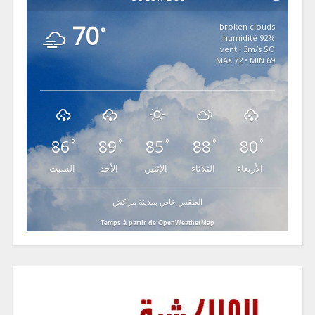
70
broken clouds
°
92% humidité
vent : 3m/s SO
MAX 72 • MIN 69
86
89
85
88
80
°
°
°
°
°
الأربعاء
الثلاثاء
الإثنين
الأحد
السبت
الطقس خاص بمدينة مراكش
Temps à partir de OpenWeatherMap