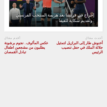
إحراج في فرنسا بعد هزيمة المنتخب الفرنسي
..وتقديم شكاية للفيفا
أحدث مقال
أقدم مقال
أخنوش طار إلى البرازيل لتمثيل
عكس المألوف.. نجوم برشونة
جلالة الملك في حفل تنصيب
يطلبون من مشجعين اطفال
الرئيس
تبادل القمصان