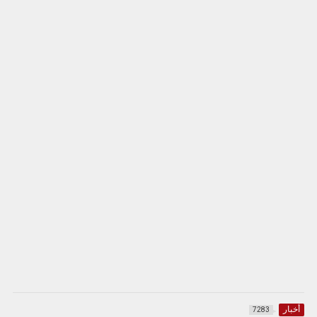
أخبار
7283