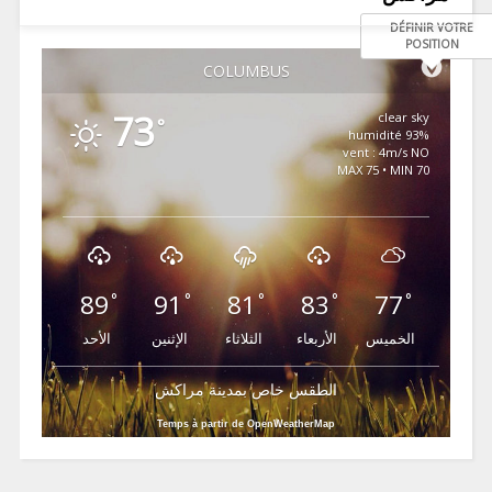
DÉFINIR VOTRE
POSITION
COLUMBUS
73
clear sky
°
93% humidité
vent : 4m/s NO
MAX 75 • MIN 70
89
91
81
83
77
°
°
°
°
°
الخميس
الأربعاء
الثلاثاء
الإثنين
الأحد
الطقس خاص بمدينة مراكش
Temps à partir de OpenWeatherMap