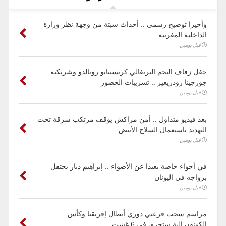
وأخيرا توضيح رسمي .. أحداث سبتة من وجهة نظر وزارة
الداخلية المغربية
قبل يومين
حفل زفاف النجم البرتغالي كريستيانو رونالدو وشريكته
جورجينا رودريغيز .. تسريبات الحضور
قبل يومين
بعد فيديو متداول .. أمن مراكش يوقف مرتكب سرقة تحت
التهديد باستعمال السلاح الأبيض
قبل يومين
في أجواء خاصة بعيدا عن الأضواء .. إبراهيم دياز يحتفل
بزواجه في اليونان
قبل يومين
مراسم سحب قرعتي دوري أبطال إفريقيا وكأس
الكونفدرالية ستجري في 6 غشت