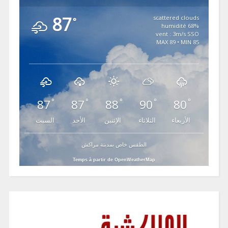
87
scattered clouds
°
68% humidité
vent : 3m/s SSO
MAX 89 • MIN 85
87
87
88
90
80
°
°
°
°
°
الأربعاء
الثلاثاء
الإثنين
الأحد
السبت
الطقس خاص بمدينة مراكش
Temps à partir de OpenWeatherMap