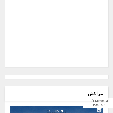
مراكش
DÉFINIR VOTRE
POSITION
COLUMBUS