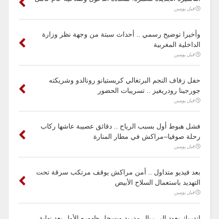
قبل يومين
وأخيرا توضيح رسمي .. أحداث سبتة من وجهة نظر وزارة
الداخلية المغربية
قبل يومين
حفل زفاف النجم البرتغالي كريستيانو رونالدو وشريكته
جورجينا رودريغيز .. تسريبات الحضور
قبل يومين
فشل هبوط أول بسبب الرياح .. دقائق عصيبة عاشها ركاب
رحلة صوفيا–مراكش في مطار المنارة
قبل يومين
بعد فيديو متداول .. أمن مراكش يوقف مرتكب سرقة تحت
التهديد باستعمال السلاح الأبيض
قبل يومين
إندريك يعود إلى ريال مدريد ويسجل ظهوره الأول بعد نهاية