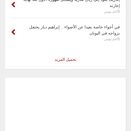
إعارته
قبل يومين
في أجواء خاصة بعيدا عن الأضواء .. إبراهيم دياز يحتفل
بزواجه في اليونان
قبل يومين
تحميل المزيد