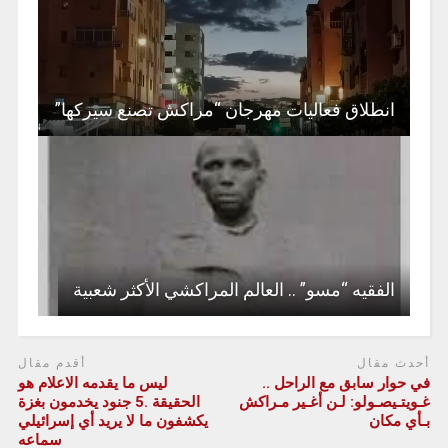
انطلاق فعاليات مهرجان “مراكش تصنع سيركها”
الفقيه “مسو” .. العالم المراكشي الأكثر شعبية
أحدث مقال
أقدم مقال
في حوار سابق مع الراحل ..
ليس ما يقدمه الاعلام هو
غـويتـيصـولو: لـن أغـير مـراكش
الحقيقة .5 جنود يخدمون بغزة
بـأي مكان
يكشفون ما لا يريد أي إسرائيلي
سماعه