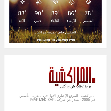
88
90
89
86
78
°
°
°
°
°
الخميس
الأربعاء
الثلاثاء
الإثنين
الأحد
الطقس خاص بمدينة مراكش
Temps à partir de OpenWeatherMap
المراكشية - الموقع الإخباري الأول في المغرب - تأسس
في 2005 - تصدر عن شركة IMAR MED-SARL