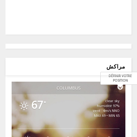
مراكش
DÉFINIR VOTRE
POSITION
COLUMBUS
67
clear sky
°
97% humidité
vent : 4m/s NNO
MAX 69 • MIN 65