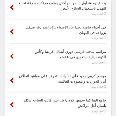
بعد فيديو متداول .. أمن مراكش يوقف مرتكب سرقة تحت
التهديد باستعمال السلاح الأبيض
قبل يومين
في أجواء خاصة بعيدا عن الأضواء .. إبراهيم دياز يحتفل
بزواجه في اليونان
قبل يومين
مراسم سحب قرعتي دوري أبطال إفريقيا وكأس
الكونفدرالية ستجري في 6 غشت
قبل يومين
موسم كروي جديد على الأبواب.. تعرف على مواعيد انطلاق
أبرز الدوريات والبطولات العالمية
قبل يومين
جامع الفنا كما سمعها كولان/ 5.. حين كانت الساحة تتكلم
بلسان أهل مراكش
قبل يومين