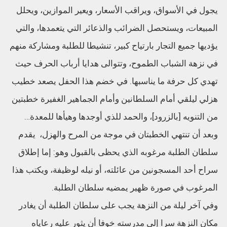
يجول في الأسواق، ويراقب الأسعار، ويعير الموازين، ويحلل
المبيعات، ويستحصل الضرائب والذعائر التي يتعمدها، والتي
يؤديها جميع التجار بارتياح كبير، تنشيطا للطلبة ومشاركة منهم
في نزهة الشباب الطموح، وتتوالى هدايا أرباب الحرف حيث
تهدي كل حرفة ما يناسبها. في خضم هذا الحفل يصعد خطيب
هزلي ليلقي أمام السلطانين وأمام الجماهير الغفيرة خطبتين
من التنويه [بالزرود]، والحمد للذي أوجدها وهيأها للمعدة…
وبعد أن تنتهي الخطبتان في موجة من المرح والهزل، يقدم
سلطان الطلبة مرغوبه الذي يحظى بالقبول وهو: إما إطلاق
سراح أحد المسجونين من عائلته، أو نيله لوظيفة، ويكتب هذا
المرغوب في صورة ظهير يمضيه سلطان الطلبة.
وفي آخر ليلة من النزهة يجب على سلطان الطلبة أن يغادر
مكان النزهة سرا إلى مدرسته خوفا أن يثور عليه رعاياه