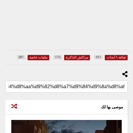
ثقافة \ أبحاث
مراكش الذاكرة
ملفات خاصة
287
170
331
موصى بها لك